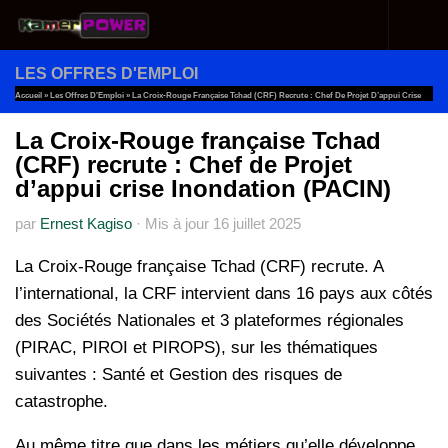
Au dessous du contenu
LES OFFRES D'EMPLOI
Accueil
»
Les Offres D'Emploi
»
La Croix-Rouge Française Tchad (CRF) Recrute : Chef De Projet D’appui Crise
Inondation (PACIN)
La Croix-Rouge française Tchad
(CRF) recrute : Chef de Projet
d’appui crise Inondation (PACIN)
par
Ernest Kagiso
·
Mis à jour
16 juillet 2025
La Croix-Rouge française Tchad (CRF) recrute. A
l’international, la CRF intervient dans 16 pays aux côtés
des Sociétés Nationales et 3 plateformes régionales
(PIRAC, PIROI et PIROPS), sur les thématiques
suivantes : Santé et Gestion des risques de
catastrophe.
Au même titre que dans les métiers qu’elle développe