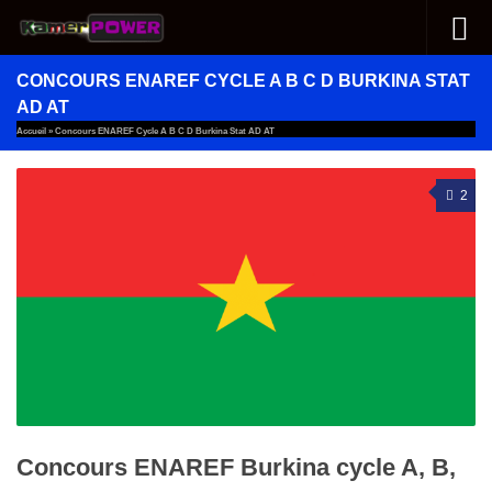
Au dessous du contenu
CONCOURS ENAREF CYCLE A B C D BURKINA STAT
AD AT
Accueil
»
Concours ENAREF Cycle A B C D Burkina Stat AD AT
2
Concours ENAREF Burkina cycle A, B,