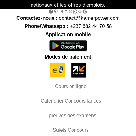
nationaux et les offres d'emplois.
Facebook
Pinterest
Instagram
LinkedIn
X
WhatsApp
Link
Google
Contactez-nous
: contact@kamerpower.com
Phone/Whatsapp
: +237 682 44 70 58
Application mobile
Modes de paiement
Cours en ligne
Calendrier Concours lancés
Épreuves des examens
Sujets Concours