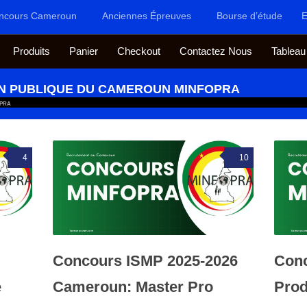
ncours Cameroun
Anciennes Épreuves
Bourse d’étude
E
Produits
Panier
Checkout
Contactez Nous
Tableau
ON PUBLIQUE DU CAMEROUN MINFOPRA
OPRA
4
10
Concours ISMP 2025-2026
Conc
e
Cameroun: Master Pro
Prod