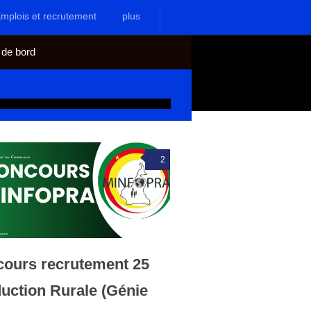
mplois et recrutement
plus
 de bord
2
ours recrutement 25
uction Rurale (Génie