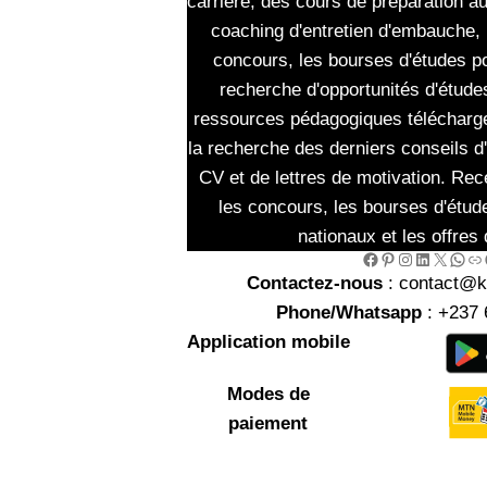
carrière, des cours de préparation a
coaching d'entretien d'embauche, 
concours, les bourses d'études po
recherche d'opportunités d'études
ressources pédagogiques télécharg
la recherche des derniers conseils d
CV et de lettres de motivation. Rec
les concours, les bourses d'étud
nationaux et les offres 
Facebook
Pinterest
Instagram
LinkedIn
X
WhatsApp
Link
Go
Contactez-nous
: contact@
Phone/Whatsapp
: +237 
Application mobile
Modes de
paiement