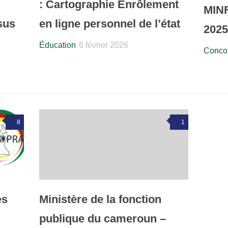
: Cartographie Enrôlement
MIN
sus
en ligne personnel de l’état
202
Éducation
6 février 2026
Concou
8
1
es
Ministère de la fonction
publique du cameroun –