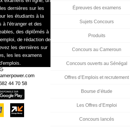
ux examens en ligne, un
Épreuves des examens
les dernières sur les
ur les étudiants à la
Sujets Concours
 à l'étranger et des
eables, des diplômés à
Produits
'emploi, de rédaction de
evez les dernières sur
Concours au Cameroun
es, les les examens
d'emplois.
Concours ouverts au Sénégal
ogle
kamerpower.com
Offres d’Emplois et recrutement
682 44 70 58
Bourse d’étude
Les Offres d’Emploi
Concours lancés