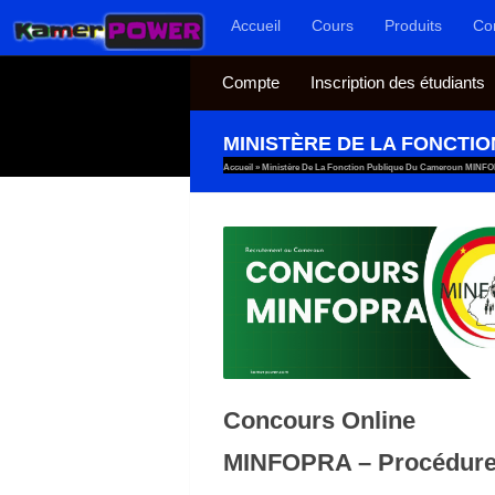
Accueil
Cours
Produits
Co
Au dessous du contenu
Compte
Inscription des étudiants
MINISTÈRE DE LA FONCTI
Accueil
»
Ministère De La Fonction Publique Du Cameroun MINF
Concours Online
MINFOPRA – Procédur