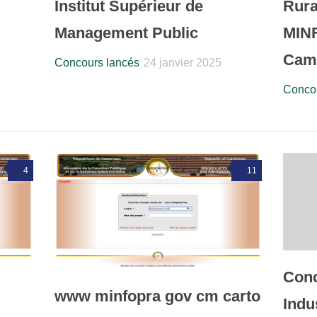
Institut Supérieur de
Rura
Management Public
MIN
Cam
Concours lancés
24 janvier 2025
Concou
4
11
Conc
www minfopra gov cm carto
Indu