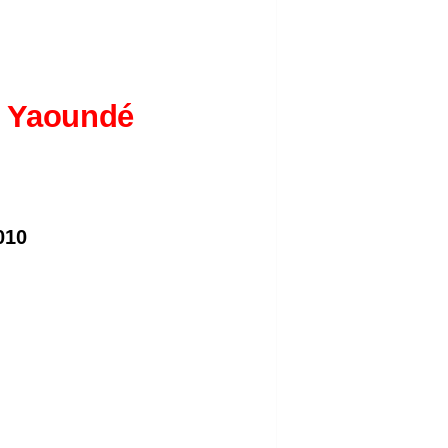
t Yaoundé
010