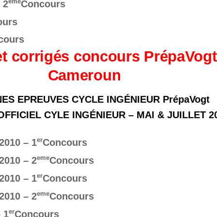
eme
 2
Concours
urs
cours
et corrigés concours PrépaVog
Cameroun
ES EPREUVES CYCLE INGÉNIEUR PrépaVogt
FICIEL CYLE INGÉNIEUR – MAI & JUILLET 2
er
2010 – 1
Concours
eme
2010 – 2
Concours
er
2010 – 1
Concours
eme
2010 – 2
Concours
er
 1
Concours