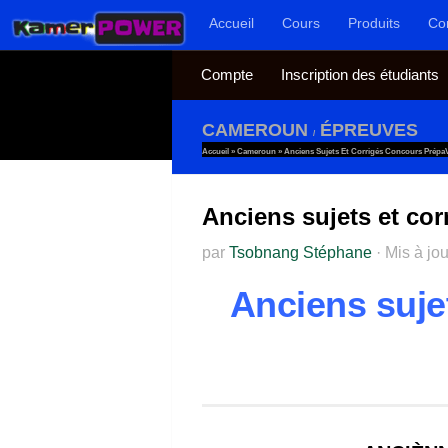
Accueil
Cours
Produits
Co
Au dessous du contenu
Compte
Inscription des étudiants
CAMEROUN
ÉPREUVES
/
Accueil
»
Cameroun
»
Anciens Sujets Et Corrigés Concours Prép
Anciens sujets et co
par
Tsobnang Stéphane
·
Mis à jo
Anciens suje