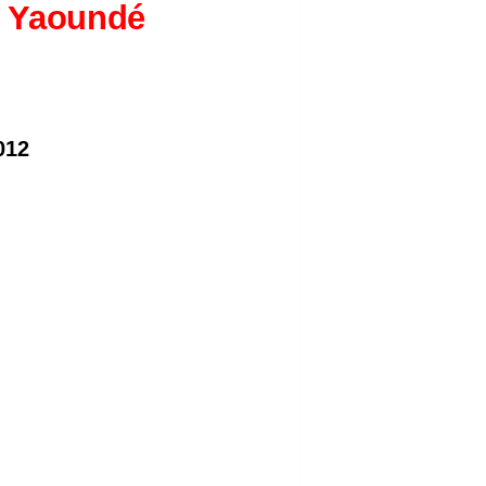
t Yaoundé
012