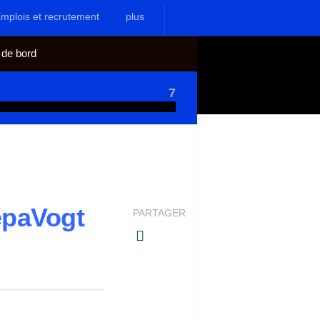
mplois et recrutement
plus
 de bord
7
épaVogt
PARTAGER