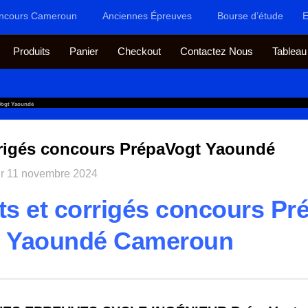
ncours Cameroun
Anciennes Épreuves
Bourse d’étude
E
Produits
Panier
Checkout
Contactez Nous
Tableau
aVogt Yaoundé
rrigés concours PrépaVogt Yaoundé
ur
11 novembre 2024
ts et corrigés concours Pr
Yaoundé Cameroun