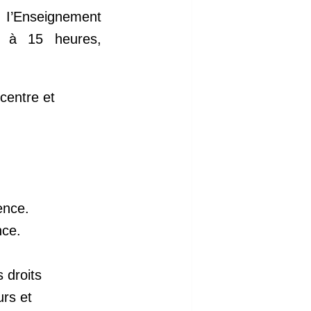
e I’Enseignement
à 15 heures
,
 centre et
ence.
nce.
s droits
urs et