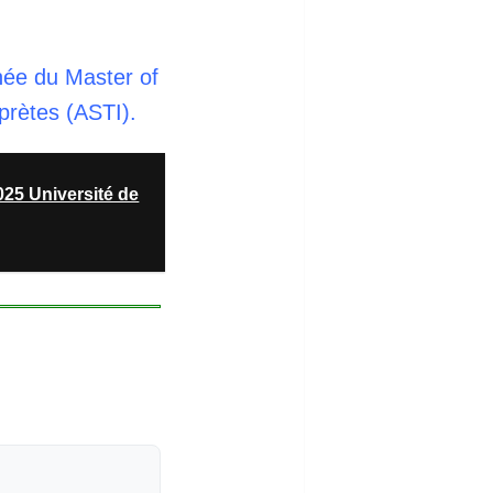
née du Master of
rprètes (ASTI).
025 Université de