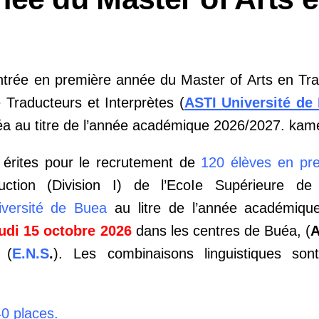
trée en première année du Master of Arts en Trad
 Traducteurs et Interprètes (
ASTI Université de
Buéa au titre de l’année académique 2026/2027. ka
érites pour le recrutement de
120 élèves en pr
tion (Division I) de l’EcoIe Supérieure de 
iversité de Buea
au litre de l’année académiqu
udi
15 octobre 2026
dans les centres de Buéa, (
A
(
E.N.S
.
). Les combinaisons
linguistiques son
40 places.