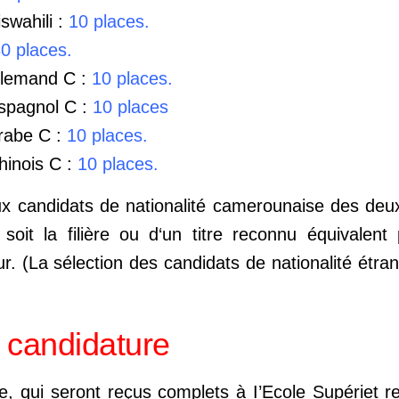
swahili :
10 places.
0 places.
Allemand C :
10 places.
Espagnol C :
10 places
Arabe C :
10 places.
hinois C :
10 places.
x candidats de nationalité camerounaise des deux 
soit la filière ou d‘un titre reconnu équivalent 
. (La sélection des candidats de nationalité étran
 candidature
e, qui seront reçus complets à I’Ecole Supériet r