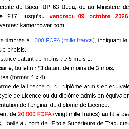
versité de Buéa, BP 63 Buéa, ou au Ministère d
rte 917, jusqu’au
vendredi 09 octobre 2026
ivantes: kamerpower.com
e timbrée à
1000 FCFA (mille francs),
indiquant le
ue choisis.
ssance datant de moins de 6 mois 1.
ciaire, bulletin n°3 datant de moins de 3 mois.
tes (format 4 x 4).
forme de la licence ou du diplôme admis en équival
 cycle de Licence ou du diplôme admis en équivale
ntation de l’original du diplôme de Licence.
ment de
20 000 FCFA
(vingt mille francs) au titre de
s, libellé au nom de l‘Ecole Supérieure de Traducte