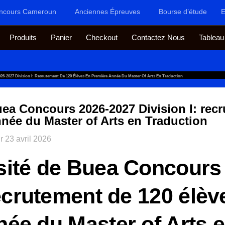
ncours Cameroun
Anciennes Épreuves
Bourse d’étude
E
Produits
Panier
Checkout
Contactez Nous
Tableau
26-2027 Division I: Recrutement De 120 Élèves En Première Année Du Master Of Arts En Traduction
uea Concours 2026-2027 Division I: rec
nnée du Master of Arts en Traduction
ur
23 avril 2026
sité de Buea Concours
recrutement de 120 élèv
née du Master of Arts 