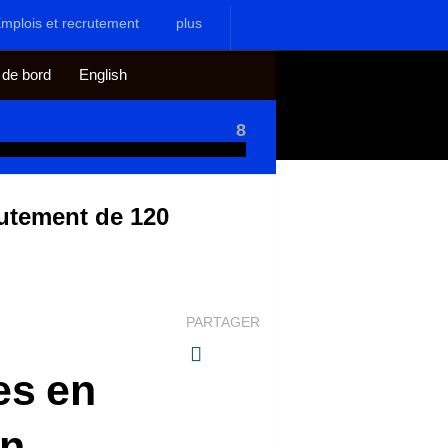
mplois et recrutement
plus
 de bord
English
8
rutement de 120
PARTAGER
es en
en