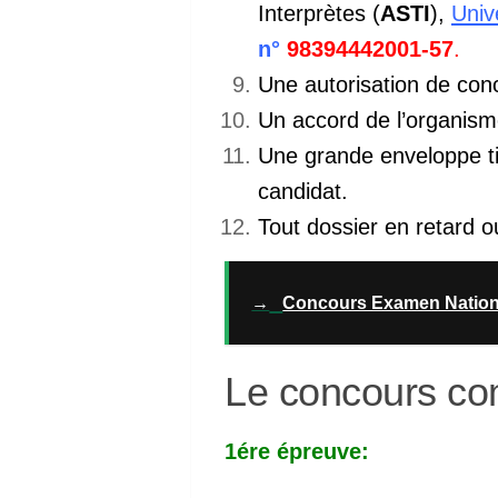
Interprètes (
ASTI
),
Univ
n°
98394442001-57
.
Une autorisation de conc
Un accord de l’organism
Une grande enveloppe 
candidat.
Tout dossier en retard ou
→
Concours Examen Nation
Le concours com
1ére épreuve: