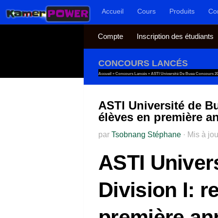
Accueil
Cours
Produits
Co
Au dessous du contenu
Compte
Inscription des étudiants
CONCOURS LANCÉS
Accueil
»
Concours Lancés
»
ASTI Université De Buea Concours 20
ASTI Université de B
élèves en première a
par
Tsobnang Stéphane
·
Mis à jo
ASTI Univer
Division I: 
première an