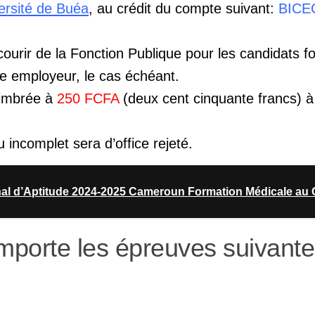
ersité de
Buéa
, au crédit du compte suivant:
BICE
ourir de la Fonction Publique pour les candidats fo
e employeur, le cas échéant.
timbrée à
250 FCFA
(deux cent cinquante francs) à
 incomplet sera d’office rejeté.
al d’Aptitude 2024-2025 Cameroun Formation Médicale au
porte les épreuves suivante