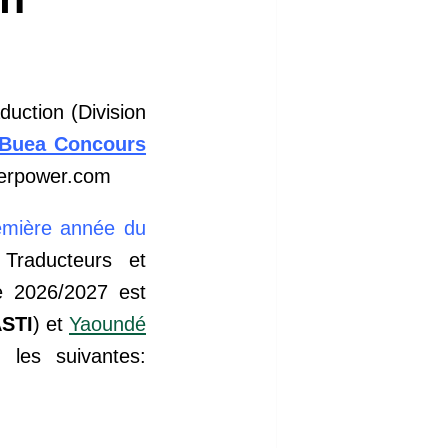
uction (Division
 Buea Concours
merpower.com
emière année du
Traducteurs et
e 2026/2027 est
STI
) et
Yaoundé
t les suivantes: