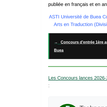
publiée en français et en an
ASTI Université de Buea C
Arts en Traduction (Divis
→
Concours d'entrée 1ère a
Buea
Les Concours lances 2026
: