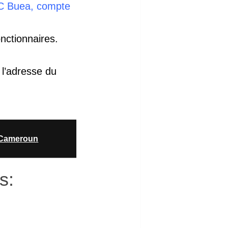
C Buea, compte
nctionnaires.
 l’adresse du
 Cameroun
s: