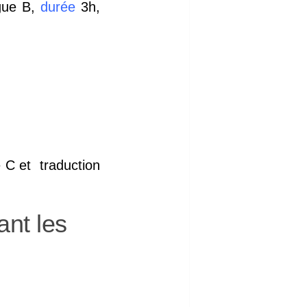
ngue B,
durée
3h,
e C et traduction
ant les