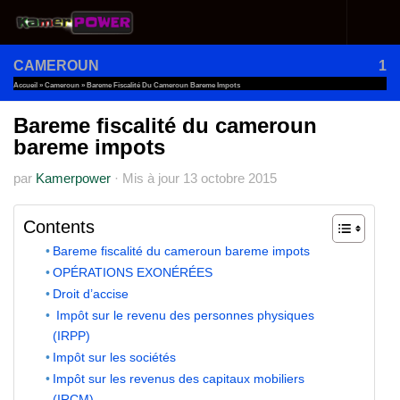
Au dessous du contenu
CAMEROUN
1
Accueil
»
Cameroun
»
Bareme Fiscalité Du Cameroun Bareme Impots
Bareme fiscalité du cameroun
bareme impots
par
Kamerpower
·
Mis à jour
13 octobre 2015
Contents
Bareme fiscalité du cameroun bareme impots
OPÉRATIONS EXONÉRÉES
Droit d’accise
Impôt sur le revenu des personnes physiques
(IRPP)
Impôt sur les sociétés
Impôt sur les revenus des capitaux mobiliers
(IRCM)