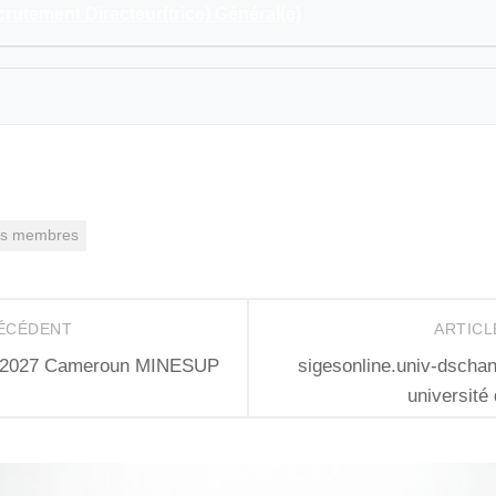
rutement Directeur(trice) Général(e)
ys membres
RÉCÉDENT
ARTICL
26-2027 Cameroun MINESUP
sigesonline.univ-dschang
université