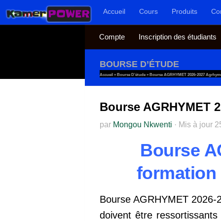
Accueil
Cours
Produits
Co
Au dessous du contenu
Compte
Inscription des étudiants
BOURSE D’ÉTUDE
Accueil
»
Bourse D’étude
»
Bourse AGRHYMET 2026-2027 Agrhyme
Bourse AGRHYMET 20
par
Mongou Nkwenti
·
Mis à jour
2
Bourse A
formation
Bourse AGRHYMET 2026-202
doivent être ressortissant