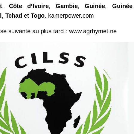
t
,
Côte d’Ivoire
,
Gambie
,
Guinée
,
Guinée
l
,
Tchad
et
Togo
. kamerpower.com
resse suivante au plus tard : www.agrhymet.ne