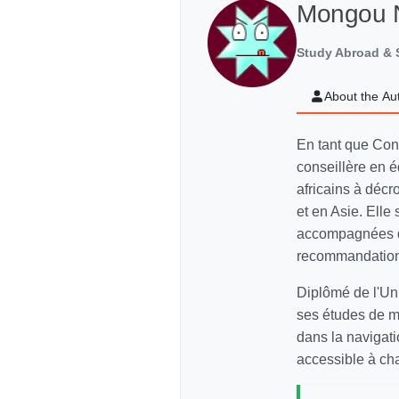
Mongou 
Study Abroad & S
About the Au
En tant que Con
conseillère en é
africains à décr
et en Asie. Elle
accompagnées de
recommandations
Diplômé de l'Uni
ses études de m
dans la navigati
accessible à cha