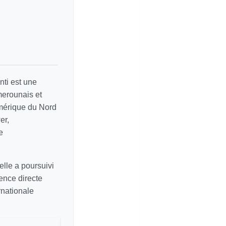
ti est une
merounais et
Amérique du Nord
er,
e
elle a poursuivi
ence directe
rnationale