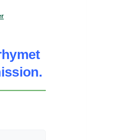
er
rhymet
ission.