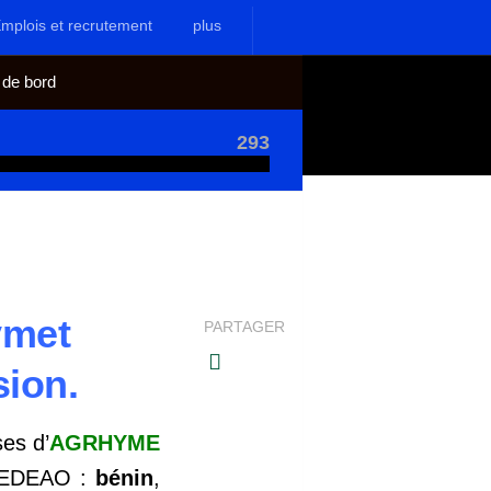
mplois et recrutement
plus
 de bord
293
ymet
PARTAGER
sion.
es d’
AGRHYME
CEDEAO :
bénin
,