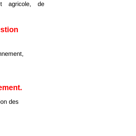
t agricole, de
stion
nnement,
nement.
ion des