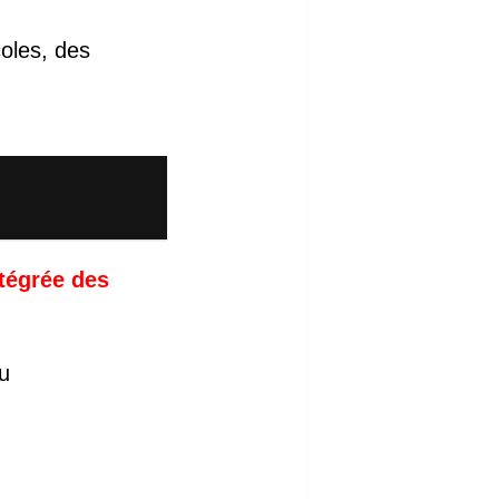
coles, des
ntégrée des
u