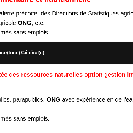
erte précoce, des Directions de Statistiques agri
gricole
ONG
, etc.
lômés sans emplois.
ur(trice) Général(e)
ée des ressources naturelles option gestion i
lics, parapublics,
ONG
avec expérience en de l’ea
lômés sans emplois.