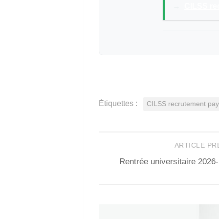
→
CILSS rec
Étiquettes :
CILSS recrutement pa
ARTICLE P
Rentrée universitaire 20