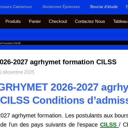
ncours Cameroun
Anciennes Épreuves
Bourse d’étude
E
Produits
Panier
Checkout
Contactez Nous
Tableau
t Formation CILSS
26-2027 agrhymet formation CILSS
5 décembre 2025
GRHYMET 2026-2027 agrh
 CILSS Conditions d’admis
7 agrhymet formation. Les postulants aux bours
s de l’un des pays suivants de l’espace
CILSS
/ 