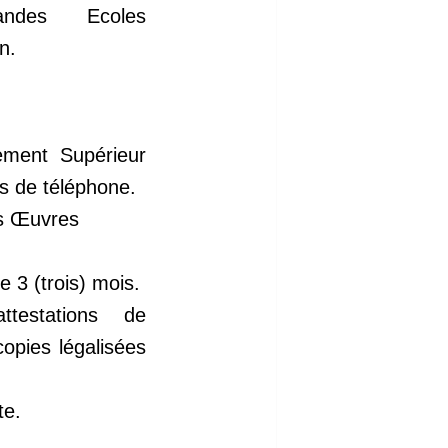
andes Ecoles
n.
ement Supérieur
ros de téléphone.
es Œuvres
 3 (trois) mois.
testations de
opies légalisées
te.