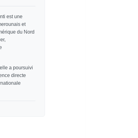
ti est une
merounais et
Amérique du Nord
er,
e
elle a poursuivi
ence directe
rnationale