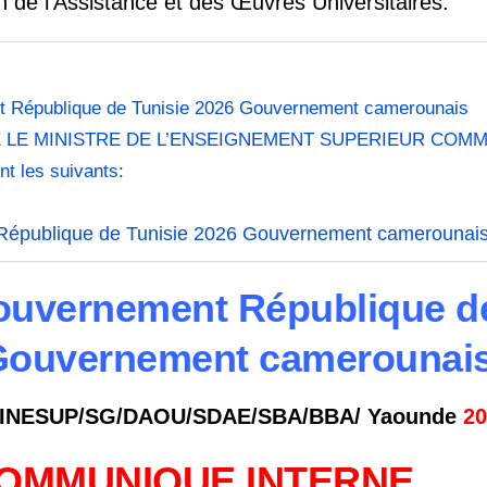
on de l’Assistance et des Œuvres
Universitaires.
 République de Tunisie 2026 Gouvernement camerounais
 LE MINISTRE DE L’ENSEIGNEMENT SUPERIEUR COM
t les suivants:
épublique de Tunisie 2026 Gouvernement camerounai
uvernement République de
Gouvernement camerounai
INESUP/SG/DAOU/SDAE/SBA/BBA/ Yaounde
20
OMMUNIQUE INTERNE