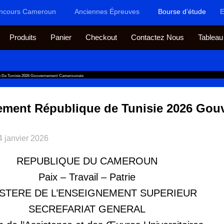
ncours Cameroun
Anciennes Épreuves
Bourse d’étude
E
Produits
Panier
Checkout
Contactez Nous
Tableau
 De Tunisie 2026 Gouvernement Camerounais
ment République de Tunisie 2026 Gou
4 janvier 2026
REPUBLIQUE DU CAMEROUN
Paix – Travail – Patrie
ISTERE DE L’ENSEIGNEMENT SUPERIEUR
SECREFARIAT GENERAL