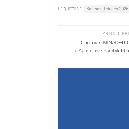
Étiquettes :
Bourses d'études 2026 
ARTICLE P
Concours MINADER C
d’Agriculture Bambili E