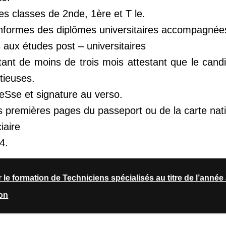
es classes de 2nde, 1ère et T le.
onformes des diplômes universitaires accompagnée
 aux études post – universitaires
atant de moins de trois mois attestant que le can
tieuses.
eSse et signature au verso.
 premières pages du passeport ou de la carte natio
iaire
4.
le formation de Techniciens spécialisés au titre de l’anné
on