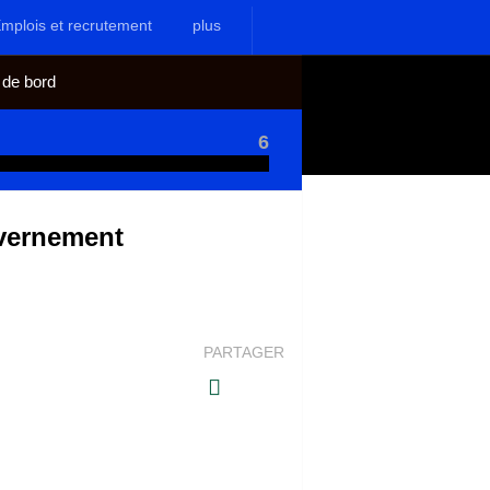
mplois et recrutement
plus
 de bord
6
vernement
PARTAGER