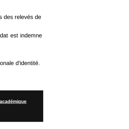
s des relevés de
didat est indemne
nale d’identité.
e académique