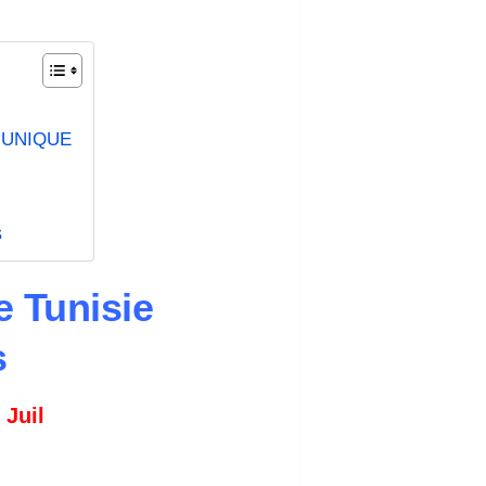
MUNIQUE
s
 Tunisie
s
 Juil