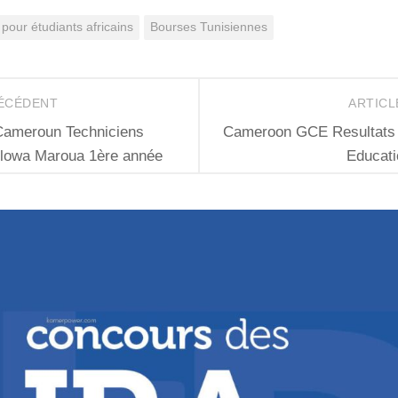
pour étudiants africains
Bourses Tunisiennes
RÉCÉDENT
ARTICL
ameroun Techniciens
Cameroon GCE Resultats 2
bolowa Maroua 1ère année
Educati