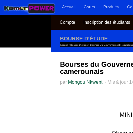
Accueil
Cours
Produits
Co
Au dessous du contenu
Compte
Inscription des étudiants
BOURSE D’ÉTUDE
Accueil
»
Bourse D’étude
»
Bourses Du Gouvernement République
Bourses du Gouverne
camerounais
par
Mongou Nkwenti
·
Mis à jour
1
MIN