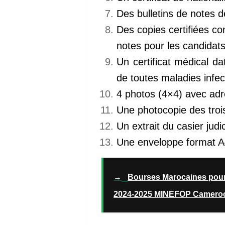
Des bulletins de notes d
Des copies certifiées c
notes pour les candidats
Un certificat médical d
de toutes maladies infec
4 photos (4×4) avec adr
Une photocopie des trois
Un extrait du casier judic
Une enveloppe format A
→
Bourses Marocaines pour 
2024-2025 MINEFOP Camero