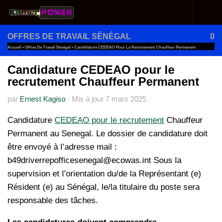
Au dessous du contenu
OFFRES DE TRAVAIL SÉNÉGAL
0
Accueil
»
Offres De Travail Sénégal
»
Candidature CEDEAO Pour Le Recrutement Chauffeur Permanent
Candidature CEDEAO pour le
recrutement Chauffeur Permanent
par
Ernest Kagiso
·
Mis à jour
7 mars 2025
Candidature
CEDEAO pour le recrutement
Chauffeur
Permanent au Senegal. Le dossier de candidature doit
être envoyé à l’adresse mail :
b49driverrepofficesenegal@ecowas.int Sous la
supervision et l’orientation du/de la Représentant (e)
Résident (e) au Sénégal, le/la titulaire du poste sera
responsable des tâches.