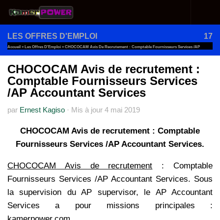
Au dessous du contenu
LES OFFRES D'EMPLOI
17
Accueil
»
Les Offres D'Emploi
»
CHOCOCAM Avis De Recrutement : Comptable Fournisseurs Services /AP
Accountant Services
CHOCOCAM Avis de recrutement :
Comptable Fournisseurs Services
/AP Accountant Services
par
Ernest Kagiso
·
Mis à jour
4 mai 2019
CHOCOCAM Avis de recrutement : Comptable
Fournisseurs Services /AP Accountant Services.
CHOCOCAM Avis de recrutement
: Comptable
Fournisseurs Services /AP Accountant Services. Sous
la supervision du AP supervisor, le AP Accountant
Services a pour missions principales :
kamerpower.com