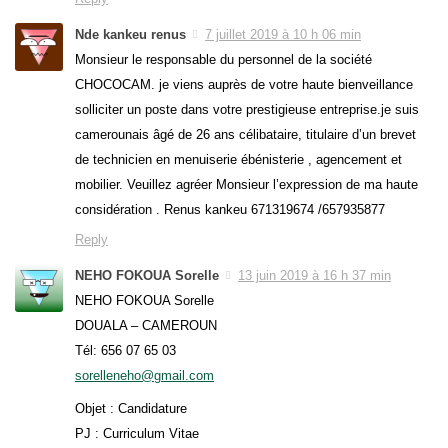
Nde kankeu renus
7 juillet 2019 à 10 h 06 min
Monsieur le responsable du personnel de la société
CHOCOCAM. je viens auprès de votre haute bienveillance
solliciter un poste dans votre prestigieuse entreprise.je suis
camerounais âgé de 26 ans célibataire, titulaire d’un brevet
de technicien en menuiserie ébénisterie , agencement et
mobilier. Veuillez agréer Monsieur l’expression de ma haute
considération . Renus kankeu 671319674 /657935877
Reply
NEHO FOKOUA Sorelle
13 juin 2019 à 16 h 37 min
NEHO FOKOUA Sorelle
DOUALA – CAMEROUN
Tél: 656 07 65 03
sorelleneho@gmail.com
Objet : Candidature
PJ : Curriculum Vitae