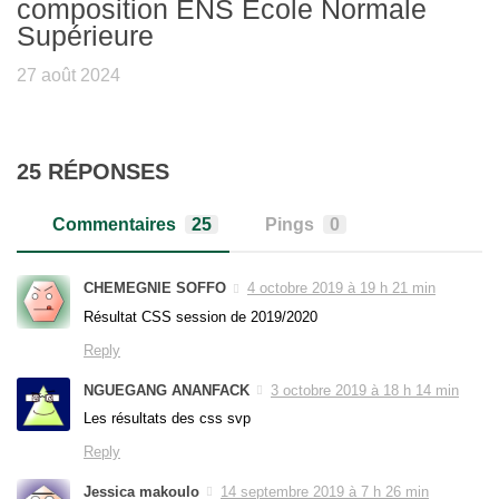
composition ENS Ecole Normale
Supérieure
27 août 2024
25 RÉPONSES
Commentaires
25
Pings
0
CHEMEGNIE SOFFO
4 octobre 2019 à 19 h 21 min
Résultat CSS session de 2019/2020
Reply
NGUEGANG ANANFACK
3 octobre 2019 à 18 h 14 min
Les résultats des css svp
Reply
Jessica makoulo
14 septembre 2019 à 7 h 26 min