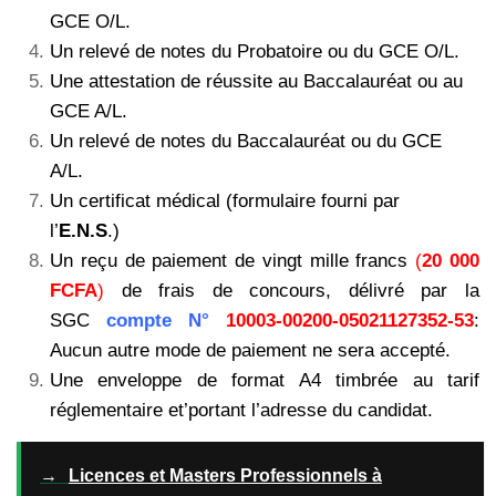
GCE O/L.
Un relevé de notes du Probatoire ou du GCE O/L.
Une attestation de réussite au Baccalauréat ou au
GCE A/L.
Un relevé de notes du Baccalauréat ou du GCE
A/L.
Un certificat médical (formulaire fourni par
l’
E.N.S
.)
Un reçu de paiement de vingt mille francs
(
20 000
FCFA
)
de frais de concours, délivré par
la
SGC
compte N°
10003-00200-05021127352-53
:
Aucun autre mode de paiement ne sera
accepté.
Une enveloppe de format A4 timbrée au tarif
réglementaire et’portant l’adresse du
candidat.
→
Licences et Masters Professionnels à