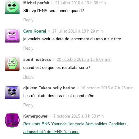
Michel parfait
21 juillet 2016 à 19 h 38 min
Slt.svp l’ENS sera lancée quand?
Reply
Caro Koursi
17 juillet 2016 à 18 h 29 min
je voulais avoir la date de lancement du retour sur titre
Reply
spirit nostress
20 octobre 2015 à 15 h 07 min
quand est-ce que les résultats sorte?
Reply
djukem Takem nelly herine
16 octobre 2015 à 7 h 25 min
Les résultats des css c’est quand mêm
Reply
Kamerpower
7 octobre 2015 à 3 h 53 min
Resultats ENS Yaounde 1er cycle Admissibles Candidats,
admissibilité de l’ENS Yaounde