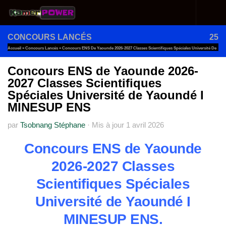
Au dessous du contenu
CONCOURS LANCÉS
25
Accueil
»
Concours Lancés
»
Concours ENS De Yaounde 2026-2027 Classes Scientifiques Spéciales Université De
Yaoundé I MINESUP ENS
Concours ENS de Yaounde 2026-
2027 Classes Scientifiques
Spéciales Université de Yaoundé I
MINESUP ENS
par
Tsobnang Stéphane
·
Mis à jour
1 avril 2026
Concours ENS de Yaounde
2026-2027 Classes
Scientifiques Spéciales
Université de Yaoundé I
MINESUP ENS.