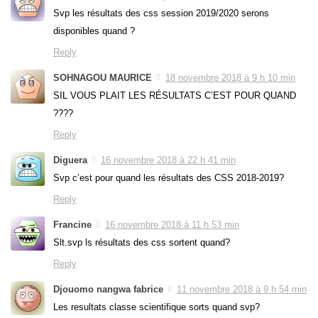
Svp les résultats des css session 2019/2020 serons
disponibles quand ?
Reply
SOHNAGOU MAURICE
18 novembre 2018 à 9 h 10 min
SIL VOUS PLAIT LES RÉSULTATS C’EST POUR QUAND
????
Reply
Diguera
16 novembre 2018 à 22 h 41 min
Svp c’est pour quand les résultats des CSS 2018-2019?
Reply
Francine
16 novembre 2018 à 11 h 53 min
Slt.svp ls résultats des css sortent quand?
Reply
Djouomo nangwa fabrice
11 novembre 2018 à 9 h 54 min
Les resultats classe scientifique sorts quand svp?