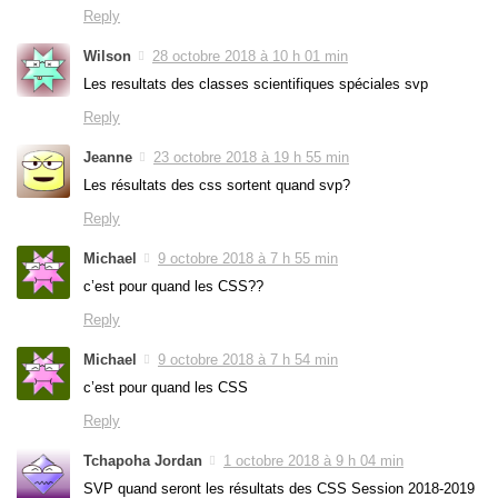
Reply
Wilson
28 octobre 2018 à 10 h 01 min
Les resultats des classes scientifiques spéciales svp
Reply
Jeanne
23 octobre 2018 à 19 h 55 min
Les résultats des css sortent quand svp?
Reply
Michael
9 octobre 2018 à 7 h 55 min
c’est pour quand les CSS??
Reply
Michael
9 octobre 2018 à 7 h 54 min
c’est pour quand les CSS
Reply
Tchapoha Jordan
1 octobre 2018 à 9 h 04 min
SVP quand seront les résultats des CSS Session 2018-2019