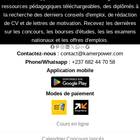
ressources pédagogiques téléchargeables, des diplômés à
la recherche des derniers conseils d'emploi, de rédaction
de CV et de lettres de motivation. Recevez les dernières
sur les concours, les bourses d'études, les les examens
nationaux et les offres d'emplois.
Facebook
Pinterest
Instagram
LinkedIn
X
WhatsApp
Link
Google
Contactez-nous
: contact@kamerpower.com
Phone/Whatsapp
: +237 682 44 70 58
Application mobile
Modes de paiement
Cours en ligne
Calendrier Concours lancés