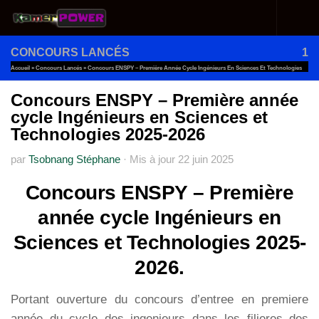
Au dessous du contenu
CONCOURS LANCÉS
1
Accueil
»
Concours Lancés
»
Concours ENSPY – Première Année Cycle Ingénieurs En Sciences Et Technologies
2025-2026
Concours ENSPY – Première année
cycle Ingénieurs en Sciences et
Technologies 2025-2026
par
Tsobnang Stéphane
·
Mis à jour
22 juin 2025
Concours ENSPY – Première
année cycle Ingénieurs en
Sciences et Technologies 2025-
2026.
Portant ouverture du concours d’entree en premiere
année du cycle des ingenieurs dans les filieres des