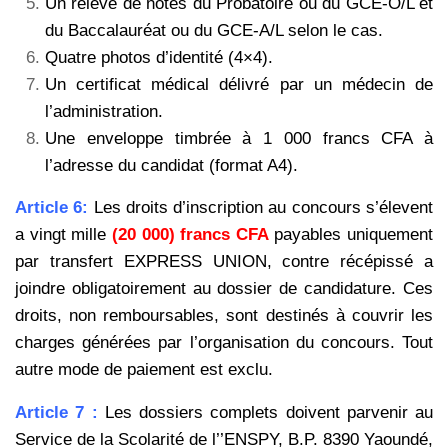
Un relevé de notes du Probatoire ou du GCE-O/L et
du Baccalauréat ou du GCE-A/L selon le cas.
Quatre photos d’identité (4×4).
Un certificat médical délivré par un médecin de
l’administration.
Une enveloppe timbrée à 1 000 francs CFA à
l’adresse du candidat (format A4).
Article 6:
Les droits d’inscription au concours s’élevent
a vingt mille
(20 000) francs CFA
payables uniquement
par
transfert EXPRESS UNION, contre récépissé a
joindre obligatoirement au dossier de candidature. Ces
droits, non
remboursables, sont destinés à couvrir les
charges générées par l’organisation du concours. Tout
autre mode de
paiement est exclu.
Article 7 :
Les dossiers complets doivent parvenir au
Service de la Scolarité de l’’ENSPY, B.P. 8390 Yaoundé,