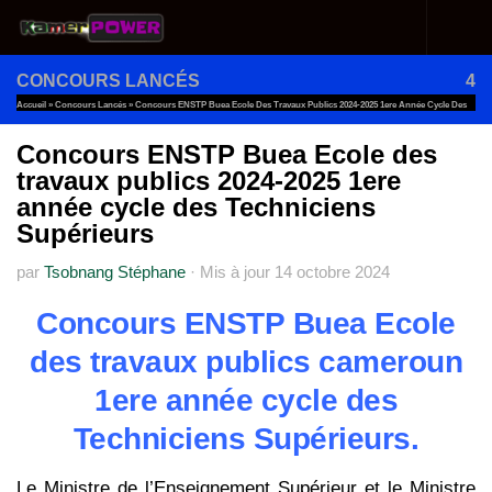
Au dessous du contenu
CONCOURS LANCÉS
4
Accueil
»
Concours Lancés
»
Concours ENSTP Buea Ecole Des Travaux Publics 2024-2025 1ere Année Cycle Des
Techniciens Supérieurs
Concours ENSTP Buea Ecole des
travaux publics 2024-2025 1ere
année cycle des Techniciens
Supérieurs
par
Tsobnang Stéphane
·
Mis à jour
14 octobre 2024
Concours ENSTP Buea Ecole
des travaux publics cameroun
1ere année cycle des
Techniciens Supérieurs.
Le Ministre de l’Enseignement Supérieur et le Ministre