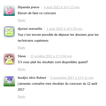
Dipanda pierre
4 août 2022 à 14 h 13 min
Besoin de faire ce concours
Reply
djuissi merveille
1 août 2022 à 14 h 53 min
Svp c’est encore possible de déposer les dossiers pour les
techniciens supérieurs
Reply
Steve
17 octobre 2021 à 17 h 04 min
S’il vous plait les résultats sont disponibles quand?
Reply
feudjio idris flobert
5 novembre 2017 à 13 h 11 min
j’aimerais connaître mes résultats du concours du 12 août
2017
Reply