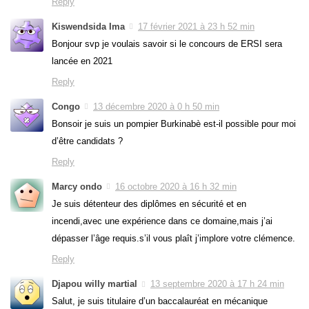
Reply
Kiswendsida Ima
17 février 2021 à 23 h 52 min
Bonjour svp je voulais savoir si le concours de ERSI sera
lancée en 2021
Reply
Congo
13 décembre 2020 à 0 h 50 min
Bonsoir je suis un pompier Burkinabè est-il possible pour moi
d’être candidats ?
Reply
Marcy ondo
16 octobre 2020 à 16 h 32 min
Je suis détenteur des diplômes en sécurité et en
incendi,avec une expérience dans ce domaine,mais j’ai
dépasser l’âge requis.s’il vous plaît j’implore votre clémence.
Reply
Djapou willy martial
13 septembre 2020 à 17 h 24 min
Salut, je suis titulaire d’un baccalauréat en mécanique