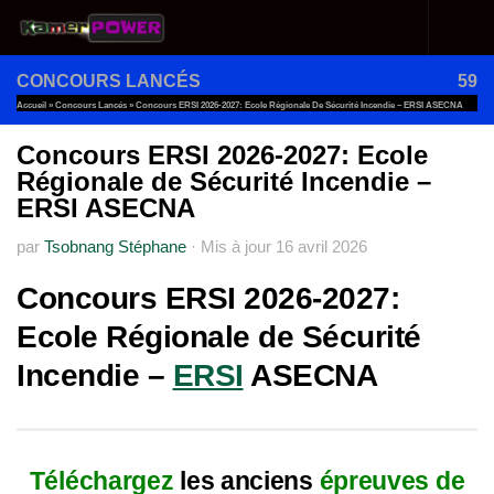
Au dessous du contenu
CONCOURS LANCÉS
59
Accueil
»
Concours Lancés
»
Concours ERSI 2026-2027: Ecole Régionale De Sécurité Incendie – ERSI ASECNA
Concours ERSI 2026-2027: Ecole
Régionale de Sécurité Incendie –
ERSI ASECNA
par
Tsobnang Stéphane
·
Mis à jour
16 avril 2026
Concours ERSI 2026-2027:
Ecole Régionale de Sécurité
Incendie –
ERSI
ASECNA
Téléchargez
les anciens
épreuves de