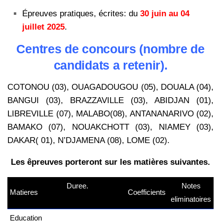
Épreuves pratiques, écrites: du
30 juin au 04
juillet 2025
.
Centres de concours (nombre de
candidats a retenir).
COTONOU (03), OUAGADOUGOU (05), DOUALA (04),
BANGUI (03), BRAZZAVILLE (03), ABIDJAN (01),
LIBREVILLE (07), MALABO(08), ANTANANARIVO (02),
BAMAKO (07), NOUAKCHOTT (03), NIAMEY (03),
DAKAR( 01), N’DJAMENA (08), LOME (02).
Les êpreuves porteront sur les matières suivantes.
Duree.
Notes
Matieres
Coefficients
kamerpower.com
eliminatoires
Education