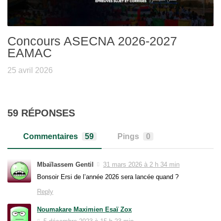
Concours ASECNA 2026-2027
EAMAC
25 avril 2026
59 RÉPONSES
Commentaires
59
Pings
0
Mbaïlassem Gentil
31 mars 2026 à 2 h 34 min
Bonsoir Ersi de l’année 2026 sera lancée quand ?
Reply
Noumakare Maximien Esaï Zox