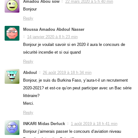
Amadou Abou sow
22 mars 2020 à 5 h 40 min
Bonjour
Reply
Moussa Amadou Abdoul Nasser
14 janvier 2020 à 8 h 23 min
Bonjour je voulait savoir si en 2020 il aura le concours de
sécurité incendie et si oui quand
Reply
Abdoul
26 août 2019 à 18 h 34 min
Bonjour, je suis du Burkina Faso, y’aura-t-il un recrutement
2020-2021? et est-ce qu’on peut participer avec un Bac série
littéraire?
Merci.
Reply
INKARI Midas Derluck
1 août 2019 à 18 h 41 min
Bonjour j’aimerais passer le concours d’aviation niveau