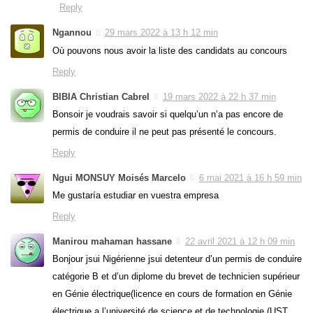
Reply
Ngannou
29 mars 2022 à 13 h 12 min
Où pouvons nous avoir la liste des candidats au concours
Reply
BIBIA Christian Cabrel
19 mars 2022 à 22 h 37 min
Bonsoir je voudrais savoir si quelqu’un n’a pas encore de
permis de conduire il ne peut pas présenté le concours.
Reply
Ngui MONSUY Moisés Marcelo
6 mai 2021 à 16 h 59 min
Me gustaría estudiar en vuestra empresa
Reply
Manirou mahaman hassane
22 avril 2021 à 12 h 09 min
Bonjour jsui Nigérienne jsui detenteur d’un permis de conduire
catégorie B et d’un diplome du brevet de technicien supérieur
en Génie électrique(licence en cours de formation en Génie
électrique a l’université de science et de technologie (UST