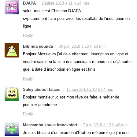
DJAPA
2 juillet 2018 à 11 h 14 min
salut. moi c’est Christian DJAPA.
svp comment faire pour avoir les resultats de l’inscription en
ligne
Reply
Bibinda sounda
30 juin 2018 à 10 h 28 min
Bonjour Messieurs j’ai deja effectuer l inscription en ligne et
voudrai savoir si la liste des candidats retunus est déjà sortie
que là date d inscription en ligne est finis
Reply
Saley abdoul fataou
15 juin 2018 à 19 h 04 min
Bonjour monsieur .c est mon rêve de faire le métier de
pompier aerodrome.
Reply
Massamba kouka franckofert
7 juin 2018 à 13 h 42 min
Je suis titulaire d’un examen d’État en météorologie j’ai une