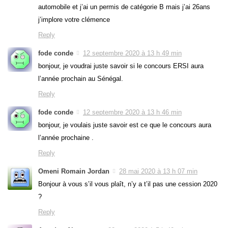
automobile et j’ai un permis de catégorie B mais j’ai 26ans
j’implore votre clémence
Reply
fode conde
12 septembre 2020 à 13 h 49 min
bonjour, je voudrai juste savoir si le concours ERSI aura
l’année prochain au Sénégal.
Reply
fode conde
12 septembre 2020 à 13 h 46 min
bonjour, je voulais juste savoir est ce que le concours aura
l’année prochaine .
Reply
Omeni Romain Jordan
28 mai 2020 à 13 h 07 min
Bonjour à vous s’il vous plaît, n’y a t’il pas une cession 2020
?
Reply