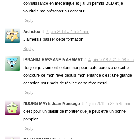
connaissance en mécanique et j’ai un permis BCD et je
voudrais me présenter au concour
Reply
Aichetou
7 juin 2018 à 4 h 34 min
J’aimerais passer cette formation
Reply
IBRAHIM HASSANE MAHAMAT
4 juin 2018 à 21 h 08 min
Bonjour je vraiment déterminer pour toute épreuve de cette
concoure ce mon rêve depuis mon enfance c’est une grande
occasion pour mois de réalise cette rêve merci
Reply
NDONG MAYE Juan Mansogo
1 juin 2018 à 22 h 45 min
c’est pour un plaisir de montrer que je peut etre un bonne
pompier
Reply