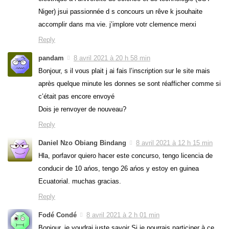
Niger) jsui passionnée d s concours un rêve k jsouhaite
accomplir dans ma vie. j’implore votr clemence merxi
Reply
pandam
8 avril 2021 à 20 h 58 min
Bonjour, s il vous plait j ai fais l’inscription sur le site mais
après quelque minute les donnes se sont réafficher comme si
c’était pas encore envoyé
Dois je renvoyer de nouveau?
Reply
Daniel Nzo Obiang Bindang
8 avril 2021 à 12 h 15 min
Hla, porfavor quiero hacer este concurso, tengo licencia de
conducir de 10 ańos, tengo 26 ańos y estoy en guinea
Ecuatorial. muchas gracias.
Reply
Fodé Condé
8 avril 2021 à 2 h 01 min
Bonjour, je voudrai juste savoir Si je pourrais participer à ce