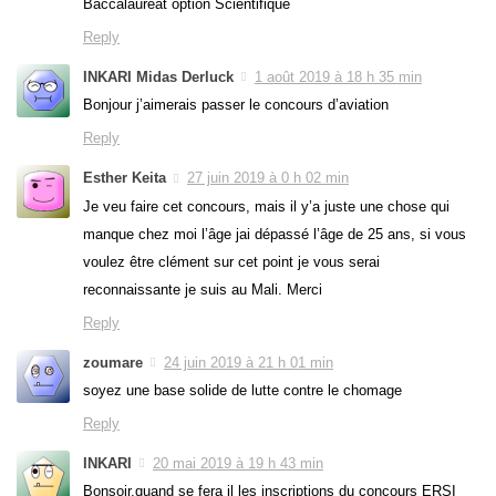
Baccalauréat option Scientifique
Reply
INKARI Midas Derluck
1 août 2019 à 18 h 35 min
Bonjour j’aimerais passer le concours d’aviation
Reply
Esther Keita
27 juin 2019 à 0 h 02 min
Je veu faire cet concours, mais il y’a juste une chose qui
manque chez moi l’âge jai dépassé l’âge de 25 ans, si vous
voulez être clément sur cet point je vous serai
reconnaissante je suis au Mali. Merci
Reply
zoumare
24 juin 2019 à 21 h 01 min
soyez une base solide de lutte contre le chomage
Reply
INKARI
20 mai 2019 à 19 h 43 min
Bonsoir,quand se fera il les inscriptions du concours ERSI