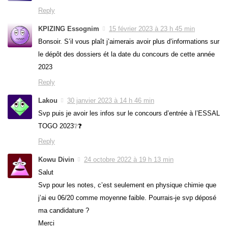
Reply
KPIZING Essognim
15 février 2023 à 23 h 45 min
Bonsoir. S’il vous plaît j’aimerais avoir plus d’informations sur
le dépôt des dossiers ét la date du concours de cette année
2023
Reply
Lakou
30 janvier 2023 à 14 h 46 min
Svp puis je avoir les infos sur le concours d’entrée à l’ESSAL
TOGO 2023❔❓
Reply
Kowu Divin
24 octobre 2022 à 19 h 13 min
Salut
Svp pour les notes, c’est seulement en physique chimie que
j’ai eu 06/20 comme moyenne faible. Pourrais-je svp déposé
ma candidature ?
Merci