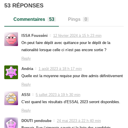
53 RÉPONSES
Commentaires
53
Pings
0
ISSA Fousséni
12 février 2024 à 15 h 23 min
On peut faire dépôt avec quittance pour le dépôt de la
nationalité lorsque celle ci n’est pas encore sortie ?
Reply
Andria
1 août 2023 à 18 h 17 min
Quelle est la moyenne requise pour être admis définitivement
Reply
ASSI
5 juillet 2023 à 19 h 30 min
C’est quand les résultats d’ESSAL 2023 seront disponibles.
Reply
DOUTI yendoube
24 mai 2023 à 22 h 40 min
Bonsoir. Svp j’aimerais savoir si la liste des candidats