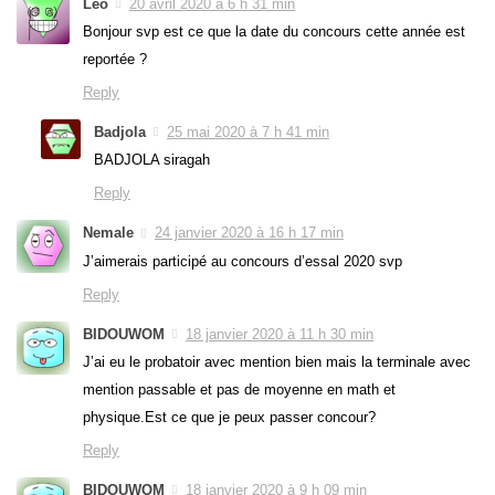
Leo
20 avril 2020 à 6 h 31 min
Bonjour svp est ce que la date du concours cette année est
reportée ?
Reply
Badjola
25 mai 2020 à 7 h 41 min
BADJOLA siragah
Reply
Nemale
24 janvier 2020 à 16 h 17 min
J’aimerais participé au concours d’essal 2020 svp
Reply
BIDOUWOM
18 janvier 2020 à 11 h 30 min
J’ai eu le probatoir avec mention bien mais la terminale avec
mention passable et pas de moyenne en math et
physique.Est ce que je peux passer concour?
Reply
BIDOUWOM
18 janvier 2020 à 9 h 09 min