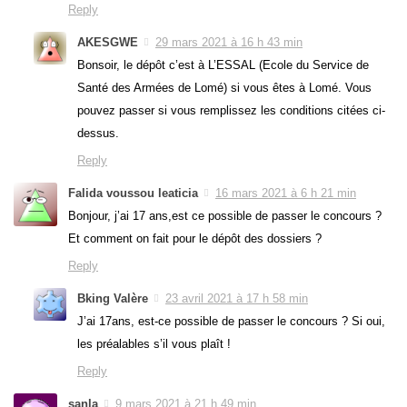
Reply
AKESGWE
29 mars 2021 à 16 h 43 min
Bonsoir, le dépôt c’est à L’ESSAL (Ecole du Service de
Santé des Armées de Lomé) si vous êtes à Lomé. Vous
pouvez passer si vous remplissez les conditions citées ci-
dessus.
Reply
Falida voussou leaticia
16 mars 2021 à 6 h 21 min
Bonjour, j’ai 17 ans,est ce possible de passer le concours ?
Et comment on fait pour le dépôt des dossiers ?
Reply
Bking Valère
23 avril 2021 à 17 h 58 min
J’ai 17ans, est-ce possible de passer le concours ? Si oui,
les préalables s’il vous plaît !
Reply
sanla
9 mars 2021 à 21 h 49 min