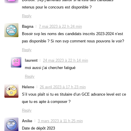
retenus pour le concours est disponible ?
Reply
Bagna
7 mai 2023 à 22 h 24 min
Bosoir svp les noms des candidats inscrits 2023-2024 n’est
pas disponible ? Si non svp comment nous pouvons le voir?
Reply
laurent
24 mai 2023 à 22 h 14 min
moi aussi j’ai chercher fatigué
Reply
Helene
26 avril 2023 à 17 h 23 min
S’il vous plaît si tu es titulaire d’un GCE advance level est ce
que tu es apte à composer ?
Reply
Anike
3 mars 2023 à 11 h 25 min
Date de dépôt 2023