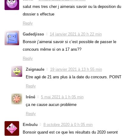
salut mes tres cher j aimerais savoir ou la deposition du
dossier s effectue
Reply
Gadedjisso
14 janvier 2021 à 20 h 22 min
Bonsoir j’aimerai savoir si c’est possible de passer le
concours même si on a 17 ans??
Reply
Zsignaule
19 janvier 2021 à 13 h 55 min
Etre agé de 21 ans plus à la date du concours. POINT
Reply
Iréné
5 mai 2021 à 1 h 05 min
ça ne cause aucun problème
Reply
Embulu
8 octobre 2020 à 0 h 05 min
Bonsoir quand est ce que les résultats du 2020 seront