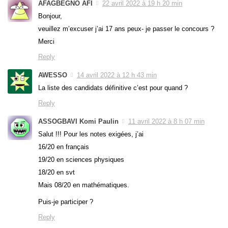
AFAGBEGNO AFI
22 avril 2022 à 19 h 20 min
Bonjour,
veuillez m’excuser j’ai 17 ans peux- je passer le concours ?
Merci
Reply
AWESSO
14 avril 2022 à 12 h 43 min
La liste des candidats définitive c’est pour quand ?
Reply
ASSOGBAVI Komi Paulin
11 avril 2022 à 8 h 07 min
Salut !!! Pour les notes exigées, j’ai
16/20 en français
19/20 en sciences physiques
18/20 en svt
Mais 08/20 en mathématiques.
Puis-je participer ?
Reply