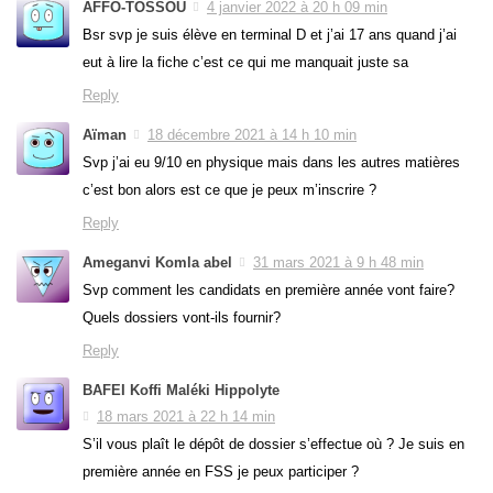
AFFO-TOSSOU
4 janvier 2022 à 20 h 09 min
Bsr svp je suis élève en terminal D et j’ai 17 ans quand j’ai
eut à lire la fiche c’est ce qui me manquait juste sa
Reply
Aïman
18 décembre 2021 à 14 h 10 min
Svp j’ai eu 9/10 en physique mais dans les autres matières
c’est bon alors est ce que je peux m’inscrire ?
Reply
Ameganvi Komla abel
31 mars 2021 à 9 h 48 min
Svp comment les candidats en première année vont faire?
Quels dossiers vont-ils fournir?
Reply
BAFEI Koffi Maléki Hippolyte
18 mars 2021 à 22 h 14 min
S’il vous plaît le dépôt de dossier s’effectue où ? Je suis en
première année en FSS je peux participer ?