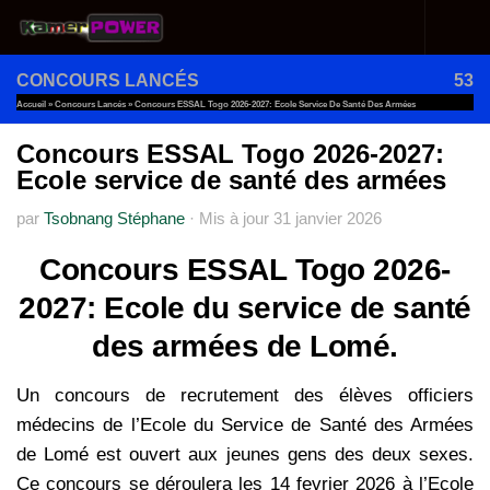
Au dessous du contenu
CONCOURS LANCÉS
53
Accueil
»
Concours Lancés
»
Concours ESSAL Togo 2026-2027: Ecole Service De Santé Des Armées
Concours ESSAL Togo 2026-2027:
Ecole service de santé des armées
par
Tsobnang Stéphane
·
Mis à jour
31 janvier 2026
Concours ESSAL Togo 2026-
2027: Ecole du service de santé
des armées de Lomé.
Un concours de recrutement des élèves officiers
médecins de l’Ecole du Service de Santé des Armées
de Lomé est ouvert aux jeunes gens des deux sexes.
Ce concours se déroulera les 14 fevrier 2026 à l’Ecole