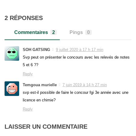
2 RÉPONSES
Commentaires
2
Pings
0
SOH GATSING
9 juillet 2020 à 17 h 17 min
Svp peut on présenter le concours avec les relevés de notes
5 et 6 ??
Reply
Temgoua murielle
7 juin 2019 à 14 h 27 min
svp est-il possible de faire le concour fgi 3e année avec une
licence en chimie?
Reply
LAISSER UN COMMENTAIRE