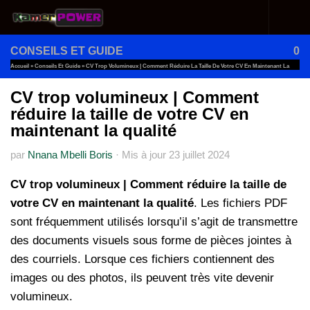
Au dessous du contenu
CONSEILS ET GUIDE
0
Accueil
»
Conseils Et Guide
»
CV Trop Volumineux | Comment Réduire La Taille De Votre CV En Maintenant La
Qualité
CV trop volumineux | Comment
réduire la taille de votre CV en
maintenant la qualité
par
Nnana Mbelli Boris
·
Mis à jour
23 juillet 2024
CV trop volumineux | Comment réduire la taille de
votre CV en maintenant la qualité
. Les fichiers PDF
sont fréquemment utilisés lorsqu’il s’agit de transmettre
des documents visuels sous forme de pièces jointes à
des courriels. Lorsque ces fichiers contiennent des
images ou des photos, ils peuvent très vite devenir
volumineux.