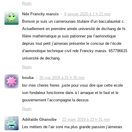
Reply
Nde Francky maruis
9 janvier 2020 à 1 h 21 min
Bonsoir je suis un camerounais.titulaire d’un baccalauréat c.
Actuellement en première année université de dschang de fs
filière mathématique je suis pationner par l’aerionotique
depruis tout petit j’aimerais présenter le concour de l’école
d’aerionotique technique civil nde Francky maruis. 657796615
université de dechang
Reply
bouba
30 mai 2019 à 21 h 35 min
bsr mes cheres freres ,juste pour vous dire que cette ecole
son fondateur fonctionne dans à l arnaque et le faut et le
gouvernement l’accompagne la dessus
Reply
Adélaïde Ghansibe
22 mars 2019 à 23 h 31 min
Les métiers de l’air sont ma plus grande passion j’aimerais