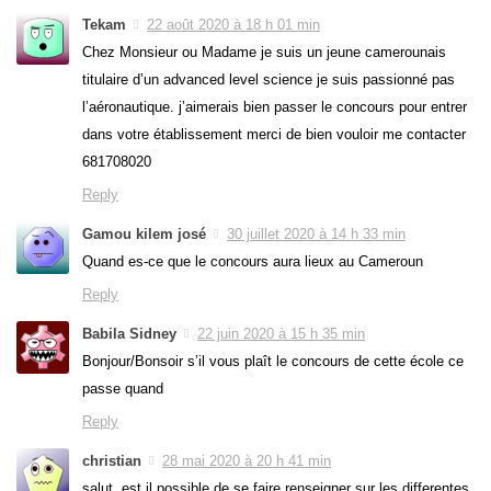
Tekam
22 août 2020 à 18 h 01 min
Chez Monsieur ou Madame je suis un jeune camerounais
titulaire d’un advanced level science je suis passionné pas
l’aéronautique. j’aimerais bien passer le concours pour entrer
dans votre établissement merci de bien vouloir me contacter
681708020
Reply
Gamou kilem josé
30 juillet 2020 à 14 h 33 min
Quand es-ce que le concours aura lieux au Cameroun
Reply
Babila Sidney
22 juin 2020 à 15 h 35 min
Bonjour/Bonsoir s’il vous plaît le concours de cette école ce
passe quand
Reply
christian
28 mai 2020 à 20 h 41 min
salut. est il possible de se faire renseigner sur les differentes