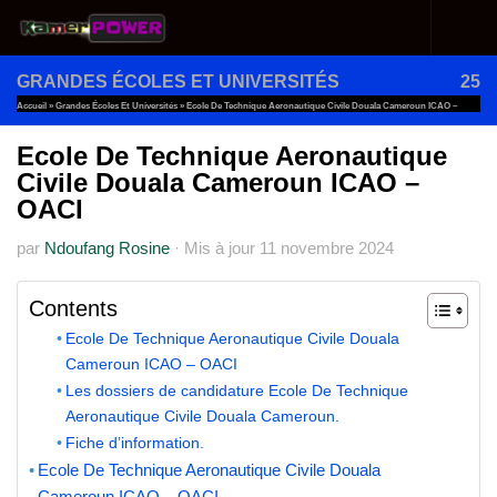
Au dessous du contenu
GRANDES ÉCOLES ET UNIVERSITÉS
25
Accueil
»
Grandes Écoles Et Universités
»
Ecole De Technique Aeronautique Civile Douala Cameroun ICAO –
OACI
Ecole De Technique Aeronautique
Civile Douala Cameroun ICAO –
OACI
par
Ndoufang Rosine
·
Mis à jour
11 novembre 2024
Contents
Ecole De Technique Aeronautique Civile Douala
Cameroun ICAO – OACI
Les dossiers de candidature Ecole De Technique
Aeronautique Civile Douala Cameroun.
Fiche d’information.
Ecole De Technique Aeronautique Civile Douala
Cameroun ICAO – OACI.