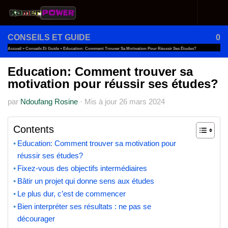
Au dessous du contenu
CONSEILS ET GUIDE
0
Accueil
»
Conseils Et Guide
»
Education: Comment Trouver Sa Motivation Pour Réussir Ses Études?
Education: Comment trouver sa
motivation pour réussir ses études?
par
Ndoufang Rosine
·
Mis à jour
26 mars 2024
Contents
Education: Comment trouver sa motivation pour
réussir ses études?
Fixez-vous des objectifs intermédiaires
Bâtir un projet qui donne sens aux études
Le plus dur, c’est de commencer
Bien interpréter ses résultats : ne pas se
décourager