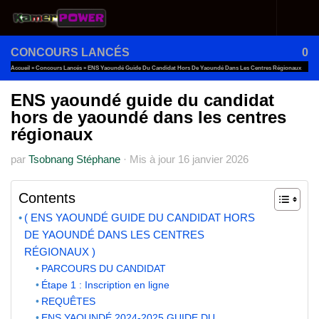
Au dessous du contenu
CONCOURS LANCÉS
0
Accueil
»
Concours Lancés
»
ENS Yaoundé Guide Du Candidat Hors De Yaoundé Dans Les Centres Régionaux
ENS yaoundé guide du candidat
hors de yaoundé dans les centres
régionaux
par
Tsobnang Stéphane
·
Mis à jour
16 janvier 2026
Contents
( ENS YAOUNDÉ GUIDE DU CANDIDAT HORS
DE YAOUNDÉ DANS LES CENTRES
RÉGIONAUX )
PARCOURS DU CANDIDAT
Étape 1 : Inscription en ligne
REQUÊTES
ENS YAOUNDÉ 2024-2025 GUIDE DU