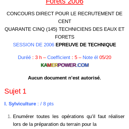
Forets 2006
CONCOURS DIRECT POUR LE RECRUTEMENT DE
CENT
QUARANTE CINQ (145) TECHNICIENS DES EAUX ET
FORETS
SESSION DE 2006
EPREUVE DE TECHNIQUE
Duréé
: 3 h –
Coefficient
: 5 –
Note él
05/20
KA
M
ER
POWER
.COM
Aucun document n’est autorisé.
Sujet 1
I. Sylviculture
: / 8 pts
Enumérer toutes les opérations qu’il faut réaliser
lors de la préparation du terrain pour la