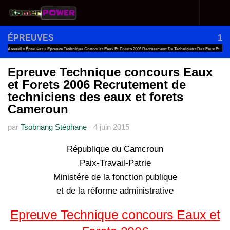
Au dessous du contenu
ÉPREUVES
1
Accueil
»
Épreuves
»
Epreuve Technique Concours Eaux Et Forets 2006 Recrutement De Techniciens Des Eaux Et
Forets Cameroun
Epreuve Technique concours Eaux
et Forets 2006 Recrutement de
techniciens des eaux et forets
Cameroun
par
Tsobnang Stéphane
·
4 juin 2015
République du Camcroun
Paix-Travail-Patrie
Ministére de la fonction publique
et de la réforme administrative
Epreuve Technique concours Eaux et