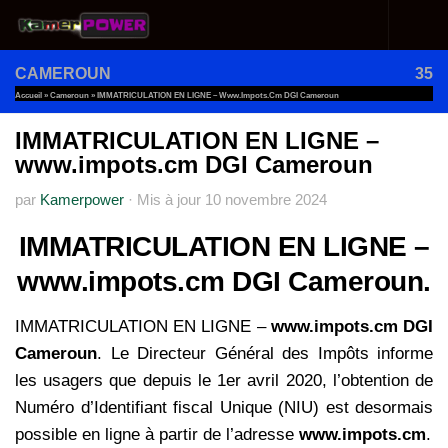
Au dessous du contenu
CAMEROUN
35
Accueil
»
Cameroun
»
IMMATRICULATION EN LIGNE – Www.impots.cm DGI Cameroun
IMMATRICULATION EN LIGNE –
www.impots.cm DGI Cameroun
par
Kamerpower
·
Mis à jour
10 novembre 2024
IMMATRICULATION EN LIGNE –
www.impots.cm DGI Cameroun.
IMMATRICULATION EN LIGNE –
www.impots.cm DGI
Cameroun
. Le Directeur Général des Impôts informe
les usagers que depuis le 1er avril 2020, l’obtention de
Numéro d’Identifiant fiscal Unique (NIU) est desormais
possible en ligne à partir de l’adresse
www.impots.cm
.