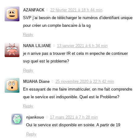
AZANFACK
22 février 2021 à 18 h 44 min
SVP j’ai besoin de télécharger le numéros d’identifiant unique
pour créer un compte bancaire à la sg
Reply
NANA LILIANE
13 janvier 2021 à 6 h 34 min
je n arrive pas a trouver IR et cela m enpeche de continuer
svp quel est le probleme?
Reply
MUAHA Diane
25 novembre 2020 à 22 h 42 min
En essayant de me faire immatriculer, on me fait comprendre
que le service est indisponible. Quel est le Problème?
Reply
njankouo
17 mars 2021 à 7 h 28 min
Oui le service est disponible en soirée. A partir de 19
Reply