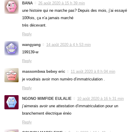
BANA
26 août 2020 à 15 h 39 min
une histoire qui ne marche pas? Depuis des mois, j’ai essayé
100fois, ça n’a jamais marché
très décevant.
Reply
wangyang
14 août 2020 à 4 h 53 min
199139-w
Reply
massombwa bebey eric
11 août 2020 à 8 h 04 min
je voudrais avoir mon numéro d’immatriculation .
Reply
NGONO MIMFIDE EULALIE
10 août 2020 à 16 h 31 min
j’aimerais avoir une attestation d’immatriculation pour un
branchement électrique énéo
Reply