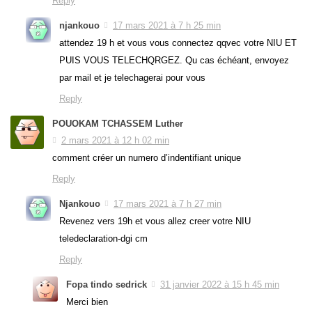
Reply
njankouo
17 mars 2021 à 7 h 25 min
attendez 19 h et vous vous connectez qqvec votre NIU ET
PUIS VOUS TELECHQRGEZ. Qu cas échéant, envoyez
par mail et je telechagerai pour vous
Reply
POUOKAM TCHASSEM Luther
2 mars 2021 à 12 h 02 min
comment créer un numero d’indentifiant unique
Reply
Njankouo
17 mars 2021 à 7 h 27 min
Revenez vers 19h et vous allez creer votre NIU
teledeclaration-dgi cm
Reply
Fopa tindo sedrick
31 janvier 2022 à 15 h 45 min
Merci bien