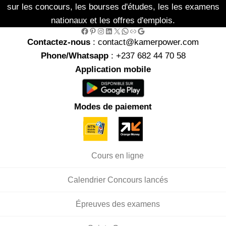
sur les concours, les bourses d'études, les les examens
nationaux et les offres d'emplois.
Facebook
Pinterest
Instagram
LinkedIn
X
WhatsApp
Link
Google
Contactez-nous
: contact@kamerpower.com
Phone/Whatsapp
: +237 682 44 70 58
Application mobile
Modes de paiement
Cours en ligne
Calendrier Concours lancés
Épreuves des examens