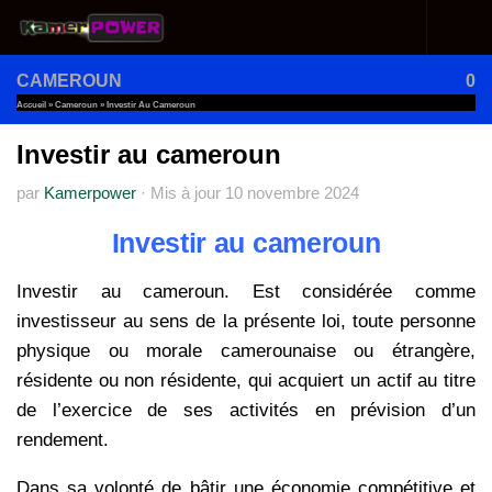
Au dessous du contenu
CAMEROUN
0
Accueil
»
Cameroun
»
Investir Au Cameroun
Investir au cameroun
par
Kamerpower
·
Mis à jour
10 novembre 2024
Investir au cameroun
Investir au cameroun. Est considérée comme
investisseur au sens de la présente loi, toute personne
physique ou morale camerounaise ou étrangère,
résidente ou non résidente, qui acquiert un actif au titre
de l’exercice de ses activités en prévision d’un
rendement.
Dans sa volonté de bâtir une économie compétitive et