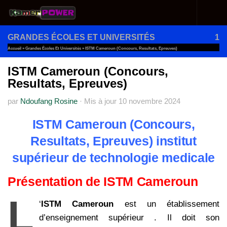
Au dessous du contenu
GRANDES ÉCOLES ET UNIVERSITÉS
1
Accueil
»
Grandes Écoles Et Universités
»
ISTM Cameroun (Concours, Resultats, Epreuves)
ISTM Cameroun (Concours,
Resultats, Epreuves)
par
Ndoufang Rosine
·
Mis à jour
10 novembre 2024
ISTM Cameroun (Concours,
Resultats, Epreuves) institut
supérieur de technologie medicale
Présentation de ISTM Cameroun
L
‘
ISTM Camero
un
est un établissement
d’enseignement supérieur . Il doit son