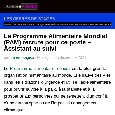
Au dessous du contenu
LES OFFRES DE STAGES
Accueil
»
Les Offres De Stages
»
Le Programme Alimentaire Mondial (PAM) Recrute Pour Ce Poste – Assistant Au
Suivi
Le Programme Alimentaire Mondial
(PAM) recrute pour ce poste –
Assistant au suivi
par
Ernest Kagiso
·
Mis à jour
25 décembre 2024
Le
Programme alimentaire mondial
est la plus grande
organisation humanitaire au monde. Elle sauve des vies
dans les situations d’urgence et utilise l’aide alimentaire
pour ouvrir la voie à la paix, à la stabilité et à la
prospérité aux personnes qui se remettent d’un conflit,
d’une catastrophe ou de l’impact du changement
climatique.