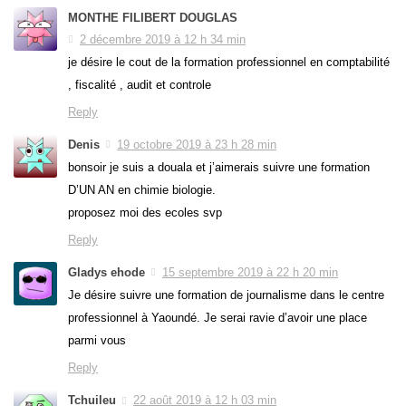
MONTHE FILIBERT DOUGLAS
2 décembre 2019 à 12 h 34 min
je désire le cout de la formation professionnel en comptabilité
, fiscalité , audit et controle
Reply
Denis
19 octobre 2019 à 23 h 28 min
bonsoir je suis a douala et j’aimerais suivre une formation
D’UN AN en chimie biologie.
proposez moi des ecoles svp
Reply
Gladys ehode
15 septembre 2019 à 22 h 20 min
Je désire suivre une formation de journalisme dans le centre
professionnel à Yaoundé. Je serai ravie d’avoir une place
parmi vous
Reply
Tchuileu
22 août 2019 à 12 h 03 min