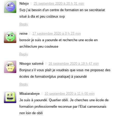
Ndejo
25 septembre 2020 à 20 h 31 min
Svp j’ai besoin d’un centre de formation en se secrétariat
situé à dla et peu coûteux svp
Reply
reine
17 septembre 2020 à 0 h 23 min
bonsoir je suis a yaounde et recherche une ecole en
architecture peu couteuse
Reply
Ntsogo salomé
16 septembre 2020 à 19 h 47 min
Bonjour.s’il vous plaît je voudrais que vous me proposez des
écoles de formation(plus pratique) à yaoundé
Reply
Mbaiarabeye
10 septembre 2020 à 11 h 00 min
Je suis à yaoundé. Quartier obili. Je cherches une école de
formation professionnelle reconnue par l’Etat camerounais
non loin de obili