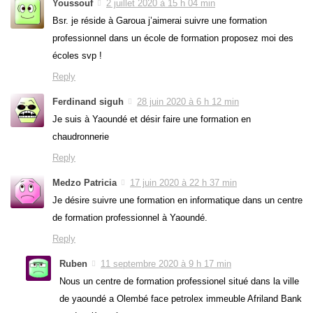
Youssouf
2 juillet 2020 à 15 h 04 min
Bsr. je réside à Garoua j’aimerai suivre une formation
professionnel dans un école de formation proposez moi des
écoles svp !
Reply
Ferdinand siguh
28 juin 2020 à 6 h 12 min
Je suis à Yaoundé et désir faire une formation en
chaudronnerie
Reply
Medzo Patricia
17 juin 2020 à 22 h 37 min
Je désire suivre une formation en informatique dans un centre
de formation professionnel à Yaoundé.
Reply
Ruben
11 septembre 2020 à 9 h 17 min
Nous un centre de formation professionel situé dans la ville
de yaoundé a Olembé face petrolex immeuble Afriland Bank