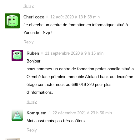
Reply
Cheri coco
12 août 2020 à 13 h 58 min
Je cherche un centre de formation en informatique situé à
Yaoundé . Svp !
Reply
Ruben
11 septembre 2020 à 9 h 15 min
Bonjour
nous sommes un centre de formation profesionnelle situé a
Olembé face pétrolex immeuble Afriland bank au deuxième
étage contacter nous au 698-019-220 pour plus
d’informations.
Reply
Komguem
22 décembre 2021 à 23 h 56 min
Moi aussi mais pas très coûteux
Reply