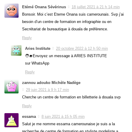
Etémé Onana Sévérinus
18 juillet 2021 à 21 h 14 min
Bonsoir. Moi c’est Eteme Onana suis camerounais. Svp j’ai
besoin d’un centre de formation en infographie ou en
Secrétariat de bureautique à douala de préférence.
Reply
Aries Institute
20 octobre 2022 à 12 h 50 min
🧑‍🎓Envoyez un message à ARIES INSTITUTE
sur WhatsApp
Reply
zannou adouko Michèle Nadège
29 juin 2021 à 9 h 17 min
Cherche un centre de formation en billetterie à douala svp
Reply
essama
8 juin 2021 à 15 h 05 min
Salut je me nomme essama camerounaise je suis a la
recherche de centre de formation en styliste modeliste a