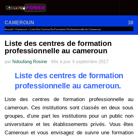
Au dessous du contenu
CAMEROUN
38
Accueil
»
Cameroun
»
Liste Des Centres De Formation Professionnelle Au Cameroun
Liste des centres de formation
professionnelle au cameroun
par
Ndoufang Rosine
·
Mis à jour
4 septembre 2017
Liste des centres de formation
professionnelle au cameroun.
Liste des centres de formation professionnelle au
cameroun. Ces institutions sont classés en deux sous
groupes, d’une part les institutions pour un public non
universitaire et les établissements privés. Vous êtes
Cameroun et vous envisagez de suivre une formation