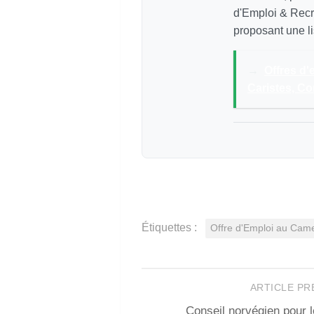
d'Emploi & Recr
proposant une li
→
Offres d
Caristes, C
Étiquettes :
Offre d'Emploi au Ca
ARTICLE P
Conseil norvégien pour 