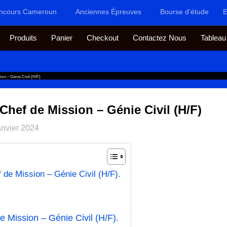
ncours Cameroun
Anciennes Épreuves
Bourse d’étude
E
Produits
Panier
Checkout
Contactez Nous
Tableau
on – Génie Civil (H/F)
Chef de Mission – Génie Civil (H/F)
anvier 2024
 de Mission – Génie Civil (H/F).
e Mission – Génie Civil (H/F).