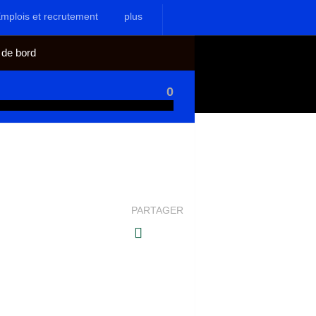
mplois et recrutement
plus
 de bord
0
PARTAGER