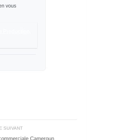
 en vous
e Production,
E SUIVANT
 commerciale Cameroun