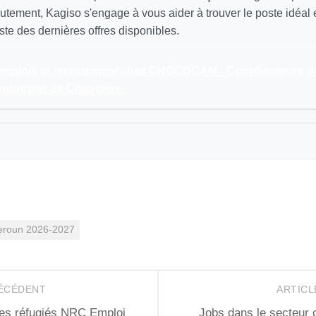
utement, Kagiso s'engage à vous aider à trouver le poste idéal
ste des dernières offres disponibles.
'emplois et recrutement chez CHOCOCAM : Coordinateurs d
onducteur de Chaudière.
meroun 2026-2027
RÉCÉDENT
ARTICL
les réfugiés NRC Emploi
Jobs dans le secteur