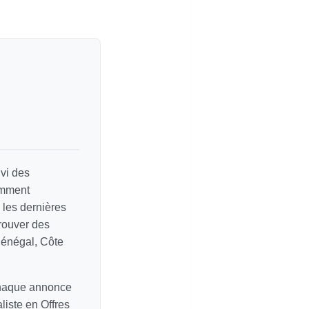
vi des
amment
e les dernières
rouver des
Sénégal, Côte
chaque annonce
liste en Offres