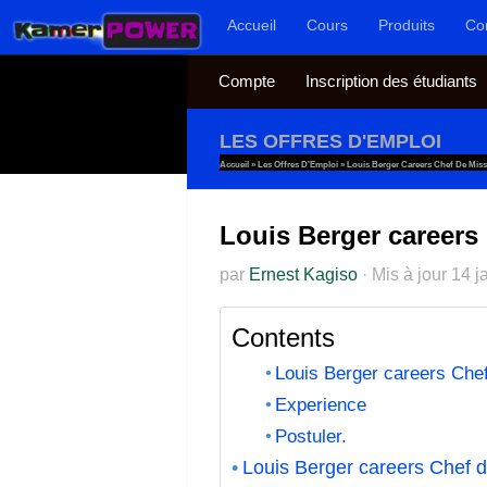
Accueil
Cours
Produits
Co
Au dessous du contenu
Compte
Inscription des étudiants
LES OFFRES D'EMPLOI
Accueil
»
Les Offres D'Emploi
»
Louis Berger Careers Chef De Missi
Louis Berger careers 
par
Ernest Kagiso
·
Mis à jour
14 j
Contents
Louis Berger careers Chef
Experience
Postuler.
Louis Berger careers Chef d