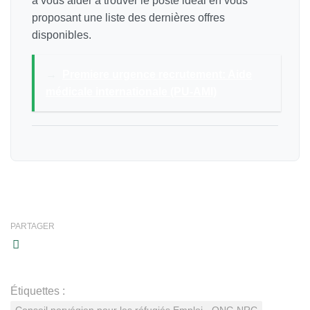
à vous aider à trouver le poste idéal en vous
proposant une liste des dernières offres
disponibles.
→
Premiere urgence recrutement: Aide
médicale internationale (PU-AMI)
PARTAGER
Étiquettes :