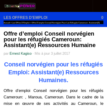
Au dessous du contenu
LES OFFRES D'EMPLOI
0
Accueil
»
Les Offres D'Emploi
»
Offre D’emploi Conseil Norvégien Pour Les Réfugiés Cameroun: Assistant(e)
Ressources Humaine
Offre d’emploi Conseil norvégien
pour les réfugiés Cameroun:
Assistant(e) Ressources Humaine
par
Ernest Kagiso
·
Mis à jour
3 juillet 2017
Conseil norvégien pour les réfugiés
Emploi: Assistant(e) Ressources
Humaines.
Offre d’emploi Conseil norvégien pour les réfugiés
Cameroun: , Maroua, Cameroun. Dans le cadre de la
mise en œuvre de ses activités au Cameroun, le