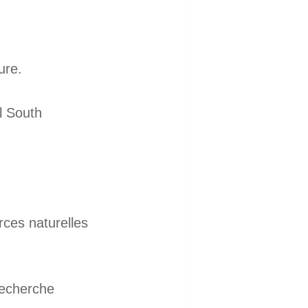
ure.
l South
rces naturelles
recherche