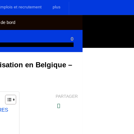
mplois et recrutement
plus
 de bord
0
isation en Belgique –
PARTAGER
ARES