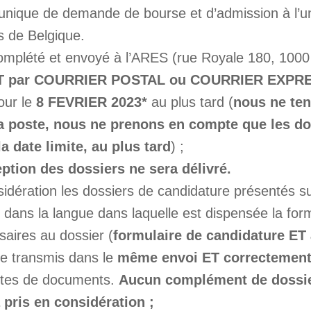
 unique de demande de bourse et d’admission à l’u
s de Belgique.
omplété et envoyé à l’ARES (rue Royale 180, 1000 
 par COURRIER POSTAL ou COURRIER EXPR
our le
8 FEVRIER 2023*
au plus tard (
nous ne te
a poste, nous ne prenons en compte que les do
a date limite, au plus tard
) ;
tion des dossiers ne sera délivré.
sidération les dossiers de candidature présentés su
 dans la langue dans laquelle est dispensée la for
saires au dossier (
formulaire de candidature ET
re transmis dans le
même envoi
ET
correctement
ertes de documents.
Aucun complément de dossie
 pris en considération ;