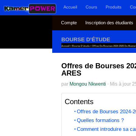
Accueil
Cours
Produits
Co
Au dessous du contenu
Compte
Inscription des étudiants
BOURSE D’ÉTUDE
Accueil
»
Bourse D’étude
»
Offres De Bourses 2024-2025 De Master
Offres de Bourses 202
ARES
par
Mongou Nkwenti
·
Mis à jour
2
Contents
Offres de Bourses 2024-2
Quelles formations ?
Comment introduire sa ca