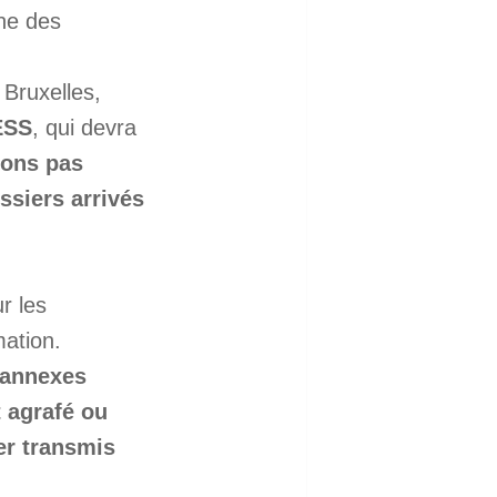
ne des
Bruxelles,
ESS
, qui devra
nons pas
ssiers arrivés
r les
mation.
 annexes
 agrafé ou
r transmis