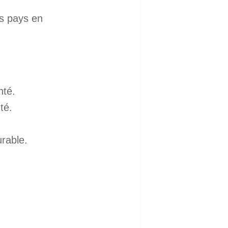
es pays en
nté.
té.
rable.