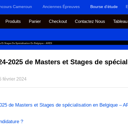
ncours Cameroun
Anciennes Épreuves
Bourse d’étude
E
Produits
Panier
Checkout
Contactez Nous
Tableau
s Et Stages De Spécialisation En Belgique – ARES
4-2025 de Masters et Stages de spécial
5 février 2024
025 de Masters et Stages de spécialisation en Belgique – 
ndidature ?