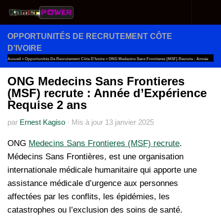
Au dessous du contenu
OPPORTUNITÉS DE RECRUTEMENT CÔTE
D’IVOIRE
Accueil
»
Opportunités De Recrutement Côte D’Ivoire
»
ONG Medecins Sans Frontieres (MSF) Recrute : Année
D’Expérience Requise 2 Ans
ONG Medecins Sans Frontieres
(MSF) recrute : Année d’Expérience
Requise 2 ans
par
Ernest Kagiso
·
Mis à jour
13 janvier 2025
ONG
Medecins Sans Frontieres (MSF) recrute
.
Médecins Sans Frontières, est une organisation
internationale médicale humanitaire qui apporte une
assistance médicale d’urgence aux personnes
affectées par les conflits, les épidémies, les
catastrophes ou l’exclusion des soins de santé.