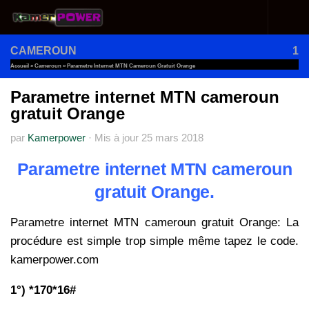
Au dessous du contenu
CAMEROUN
1
Accueil
»
Cameroun
»
Parametre Internet MTN Cameroun Gratuit Orange
Parametre internet MTN cameroun
gratuit Orange
par
Kamerpower
·
Mis à jour
25 mars 2018
Parametre internet MTN cameroun
gratuit Orange.
Parametre internet MTN cameroun gratuit Orange: La
procédure est simple trop simple même tapez le code.
kamerpower.com
1°) *170*16#