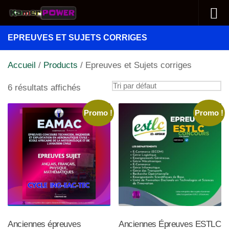
Au dessous du contenu
EPREUVES ET SUJETS CORRIGES
Accueil
/
Products
/ Epreuves et Sujets corriges
6 résultats affichés
Promo !
Promo !
Anciennes épreuves
Anciennes Épreuves ESTLC