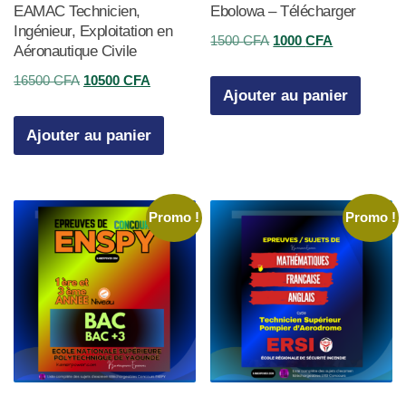
EAMAC Technicien,
Ebolowa – Télécharger
Ingénieur, Exploitation en
Le
Le
1500
CFA
1000
CFA
Aéronautique Civile
prix
prix
Le
Le
16500
CFA
10500
CFA
initial
actuel
Ajouter au panier
prix
prix
était :
est :
initial
actuel
Ajouter au panier
1500 CFA.
1000 CFA.
était :
est :
16500 CFA.
10500 CFA.
Promo !
Promo !