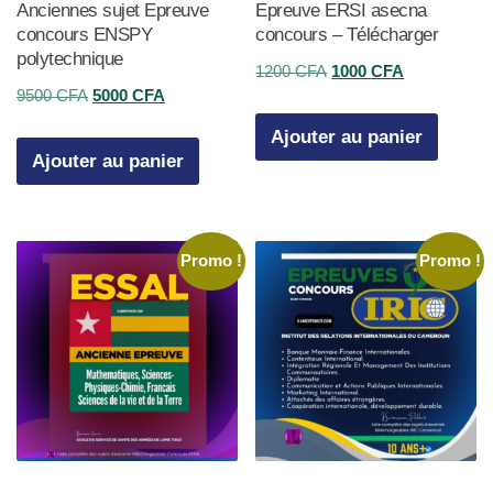
Anciennes sujet Epreuve
Epreuve ERSI asecna
concours ENSPY
concours – Télécharger
polytechnique
Le
Le
1200
CFA
1000
CFA
Le
Le
9500
CFA
5000
CFA
prix
prix
prix
prix
initial
actuel
Ajouter au panier
initial
actuel
était :
est :
Ajouter au panier
était :
est :
1200 CFA.
1000 CFA.
9500 CFA.
5000 CFA.
Promo !
Promo !