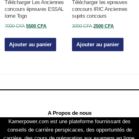
Télécharger Les Anciennes
Télécharger les epreuves
concours épreuves ESSAL
concours IRIC Anciennes
lome Togo
sujets concours
Le
Le
Le
Le
7000
CFA
5500
CFA
3000
CFA
2500
CFA
prix
prix
prix
prix
initial
actuel
initial
actuel
Ajouter au panier
Ajouter au panier
était :
est :
était :
est :
7000 CFA.
5500 CFA.
3000 CFA.
2500 CFA.
A Propos de nous
Kamerpower.com est une plateforme fournissant des
conseils de carrière perspicaces, des opportunités de
carrière, des cours de préparation aux examens en ligne,