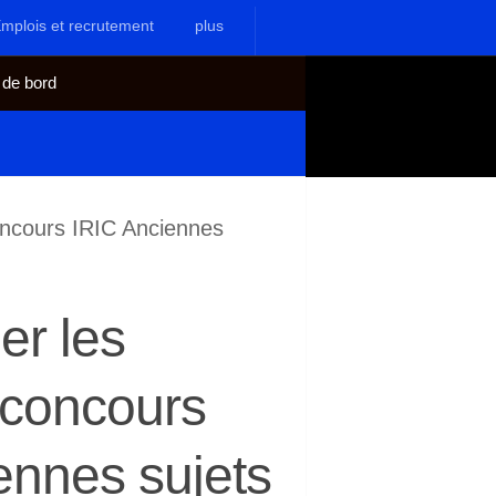
mplois et recrutement
plus
 de bord
oncours IRIC Anciennes
er les
 concours
ennes sujets