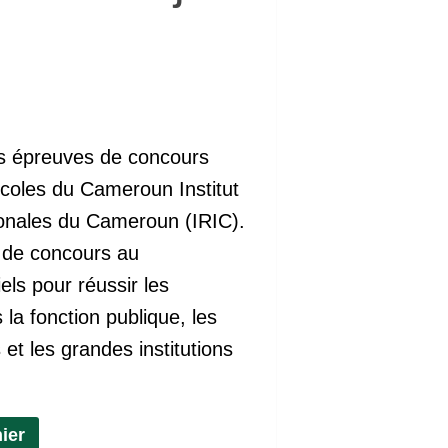
ix
es épreuves de concours
tuel
coles du Cameroun Institut
t :
ionales du Cameroun (IRIC).
00 CFA.
 de concours au
ls pour réussir les
la fonction publique, les
 et les grandes institutions
ier