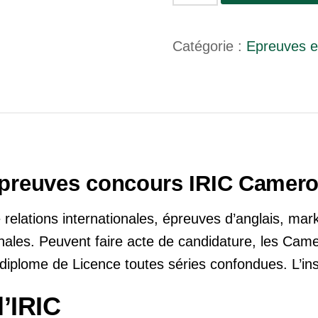
de
Télécharger
Catégorie :
Epreuves et
les
epreuves
concours
IRIC
Anciennes
sujets
preuves concours IRIC Camer
concours
elations internationales, épreuves d’anglais, mark
nales. Peuvent faire acte de candidature, les Cam
n diplome de Licence toutes séries confondues. L’ins
l’IRIC