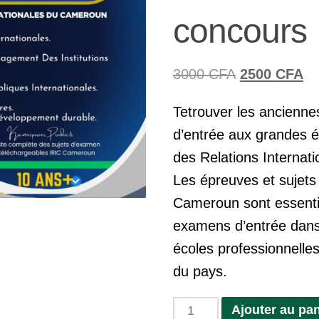
concours
Le
Le
3000
CFA
2500
CFA
prix
pr
Tetrouver les ancienn
initial
ac
d’entrée aux grandes é
était :
es
des Relations Internat
3000 CFA.
25
Les épreuves et sujets
Cameroun sont essentie
examens d’entrée dans 
écoles professionnelles
du pays.
quantité
Ajouter au pan