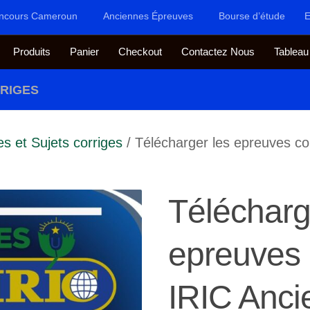
ncours Cameroun
Anciennes Épreuves
Bourse d’étude
E
Produits
Panier
Checkout
Contactez Nous
Tableau
RRIGES
s et Sujets corriges
/ Télécharger les epreuves c
Télécharg
epreuves
IRIC Anci