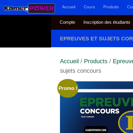
Accueil
Cours
Produits
Co
Au dessous du contenu
Compte
Inscription des étudiants
EPREUVES ET SUJETS CO
Accueil
/
Products
/
Epreuve
sujets concours
Promo !