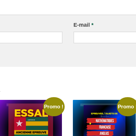
E-mail
*
s
Promo !
Promo 