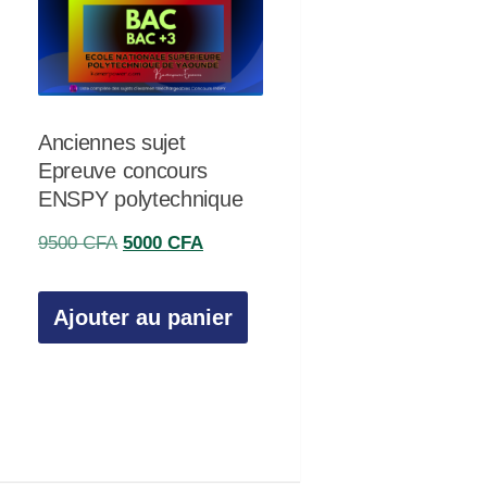
Anciennes sujet
Epreuve concours
ENSPY polytechnique
Le
Le
9500
CFA
5000
CFA
prix
prix
initial
actuel
Ajouter au panier
était :
est :
FA.
9500 CFA.
5000 CFA.