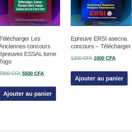
Télécharger Les
Epreuve ERSI asecna
Anciennes concours
concours – Télécharger
épreuves ESSAL lome
Le
Le
1200
CFA
1000
CFA
Togo
prix
prix
Le
Le
7000
CFA
5500
CFA
initial
actuel
Ajouter au panier
prix
prix
était :
est :
initial
actuel
Ajouter au panier
1200 CFA.
1000 C
était :
est :
A.
7000 CFA.
5500 CFA.