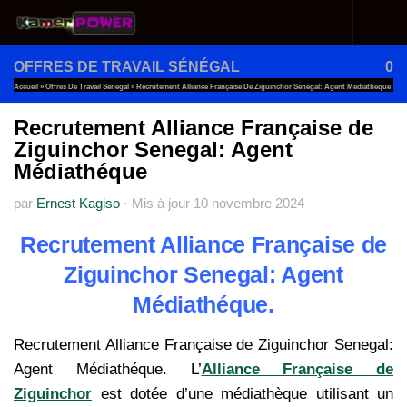
Au dessous du contenu
OFFRES DE TRAVAIL SÉNÉGAL
0
Accueil
»
Offres De Travail Sénégal
»
Recrutement Alliance Française De Ziguinchor Senegal: Agent Médiathéque
Recrutement Alliance Française de
Ziguinchor Senegal: Agent
Médiathéque
par
Ernest Kagiso
·
Mis à jour
10 novembre 2024
Recrutement Alliance Française de
Ziguinchor Senegal: Agent
Médiathéque.
Recrutement Alliance Française de Ziguinchor Senegal:
Agent Médiathéque. L’
Alliance Française de
Ziguinchor
est dotée d’une médiathèque utilisant un