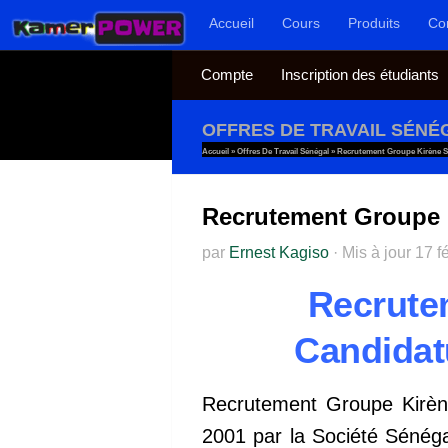
Accueil
Cours
Produits
Co
Au dessous du contenu
Compte
Inscription des étudiants
OFFRES DE TRAVAIL SÉNÉ
Accueil
»
Offres De Travail Sénégal
»
Recrutement Groupe Kirène S
Recrutement Groupe 
par
Ernest Kagiso
·
Mis à jour
17 f
Recrute
Candidat
Recrutement Groupe Kirè
2001 par la Société Sénéga