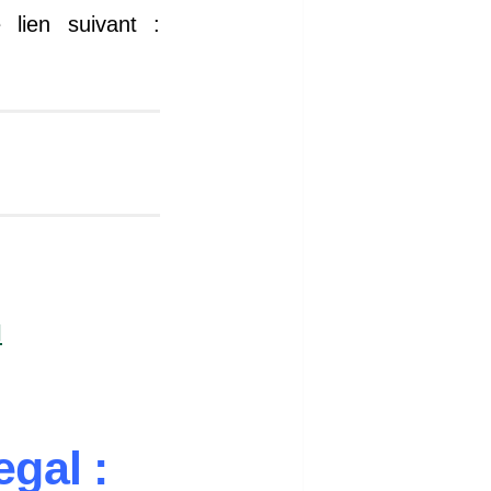
 lien suivant :
l
gal :