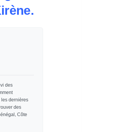
irène.
vi des
amment
e les dernières
rouver des
Sénégal, Côte