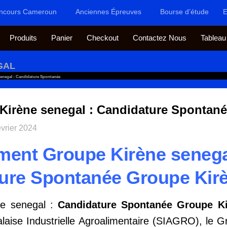
ncours Cameroun
Anciennes Épreuves
Bourse d’étude
E
Produits
Panier
Checkout
Contactez Nous
Tableau
GAL
enegal : Candidature Spontanée
Kirène senegal : Candidature Spontan
évrier 2024
ment Groupe Kirène senega
ure Spontanée Groupe Kirè
ne senegal :
Candidature Spontanée Groupe K
laise Industrielle Agroalimentaire (SIAGRO), le G