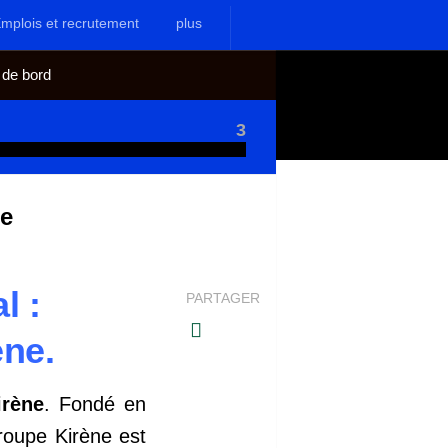
mplois et recrutement
plus
 de bord
3
ée
l :
PARTAGER
ne.
irène
. Fondé en
roupe Kirène est