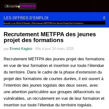
Au dessous du contenu
LES OFFRES D'EMPLOI
0
Accueil
»
Les Offres D'Emploi
»
Recrutement METFPA Des Jeunes Projet Des Formations
Recrutement METFPA des jeunes
projet des formations
par
Ernest Kagiso
·
Mis à jour
24 mars 2025
Recrutement METFPA des jeunes projet des formations
en vue de leur formation et insertion sur toute l’étendue
du territoire. Dans le cadre de la phase d’extension du
projet des formations de courtes durées, il est ouvert à
l’intention des jeunes togolais des deux sexes, avec
une attention particulière aux groupes défavorisés ou
vulnérables, un recrutement en vue de leur formation et
insertion sur toute l’étendue du territoire togolais.