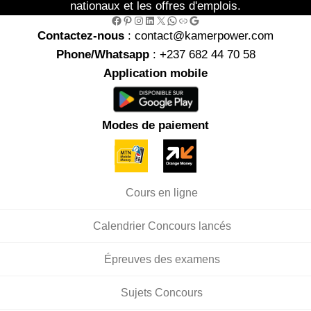
nationaux et les offres d'emplois.
Facebook
Pinterest
Instagram
LinkedIn
X
WhatsApp
Link
Google
Contactez-nous
: contact@kamerpower.com
Phone/Whatsapp
: +237 682 44 70 58
Application mobile
Modes de paiement
Cours en ligne
Calendrier Concours lancés
Épreuves des examens
Sujets Concours