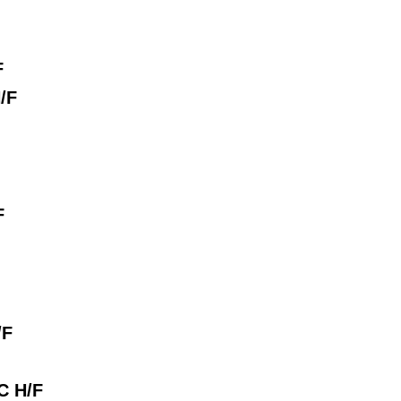
F
/F
F
/F
C H/F