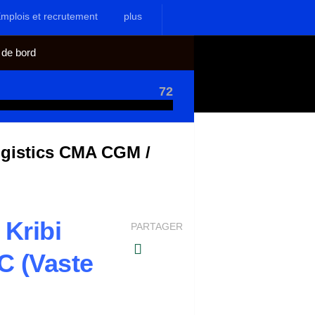
mplois et recrutement
plus
 de bord
72
Logistics CMA CGM /
 Kribi
PARTAGER
C (Vaste