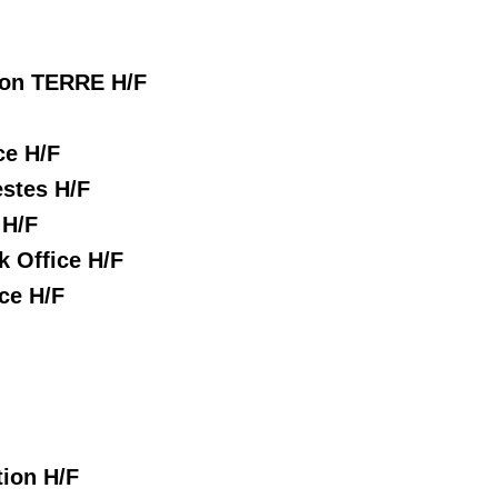
ion TERRE H/F
ce H/F
estes H/F
 H/F
k Office H/F
ce H/F
tion H/F