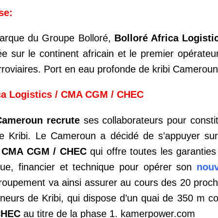
se:
 Marque du Groupe Bolloré,
Bolloré Africa Logisti
ée sur le continent africain et le premier opérateu
ferroviaires. Port en eau profonde de kribi Camerou
ca Logistics / CMA CGM / CHEC
 Cameroun recrute
ses collaborateurs pour constit
de Kribi. Le Cameroun a décidé de s’appuyer su
s / CMA CGM / CHEC
qui offre toutes les garantie
ique, financier et technique pour opérer son
nouv
roupement va ainsi assurer au cours des 20 proch
neurs de Kribi, qui dispose d’un quai de 350 m co
 CHEC
au titre de la phase 1. kamerpower.com