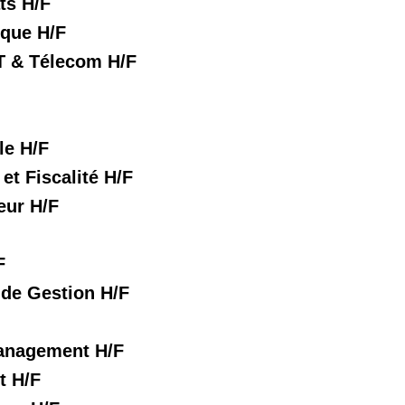
ts H/F
ique H/F
IT & Télecom H/F
e H/F
et Fiscalité H/F
eur H/F
F
de Gestion H/F
anagement H/F
t H/F