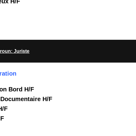
eux H/F
roun: Juriste
ration
on Bord H/F
 Documentaire H/F
H/F
/F