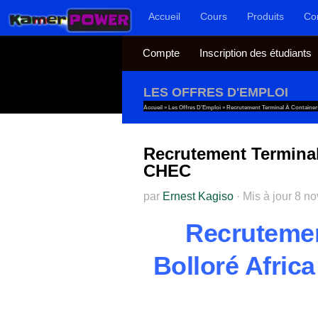
Accueil
Cours
Produits
Co
Au dessous du contenu
Compte
Inscription des étudiants
LES OFFRES D'EMPLOI
Accueil
»
Les Offres D'Emploi
»
Recrutement Terminal À Container
Recrutement Terminal
CHEC
par
Ernest Kagiso
·
Mis à jour
8 n
Recrutemen
Bolloré Afric