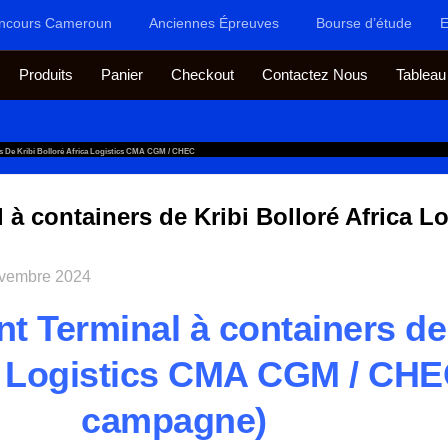
ncours Cameroun
Anciennes Épreuves
Bourse d’étude
E
Produits
Panier
Checkout
Contactez Nous
Tableau
s De Kribi Bolloré Africa Logistics CMA CGM / CHEC
 à containers de Kribi Bolloré Africa 
ovembre 2024
t Terminal à containers de
a Logistics CMA CGM / CHE
campagne)