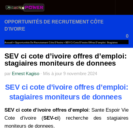
Au dessous du contenu
OPPORTUNITÉS DE RECRUTEMENT CÔTE
D’IVOIRE
0
Accueil
»
Opportunités De Recrutement Côte D’Ivoire
»
SEV Ci Cote D’ivoire Offres D’emploi: Stagiaires
Moniteurs De Donnees
SEV ci cote d’ivoire offres d’emploi:
stagiaires moniteurs de donnees
par
Ernest Kagiso
·
Mis à jour
9 novembre 2024
SEV ci cote d’ivoire offres d’emploi:
stagiaires moniteurs de donnees
SEV ci cote d’ivoire offres d’emploi
: Sante Espoir Vie
Cote d’ivoire (
SEV-ci
) recherche des stagiaires
moniteurs de donnees.