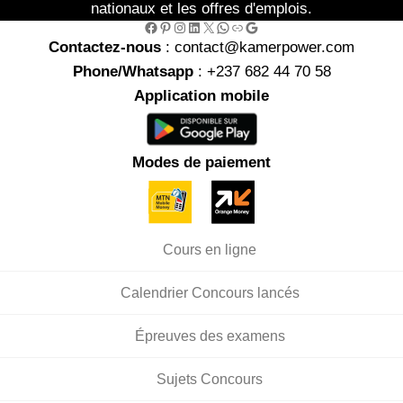
nationaux et les offres d'emplois.
Facebook
Pinterest
Instagram
LinkedIn
X
WhatsApp
Link
Google
Contactez-nous
: contact@kamerpower.com
Phone/Whatsapp
: +237 682 44 70 58
Application mobile
Modes de paiement
Cours en ligne
Calendrier Concours lancés
Épreuves des examens
Sujets Concours