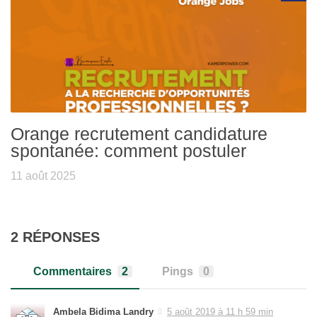
Orange recrutement candidature
spontanée: comment postuler
11 août 2025
2 RÉPONSES
Commentaires
2
Pings
0
Ambela Bidima Landry
5 août 2019 à 11 h 59 min