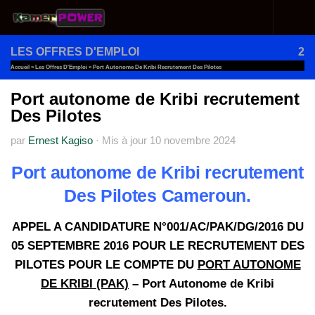
Au dessous du contenu
LES OFFRES D'EMPLOI
2
Accueil
»
Les Offres D'Emploi
»
Port Autonome De Kribi Recrutement Des Pilotes
Port autonome de Kribi recrutement
Des Pilotes
par
Ernest Kagiso
·
Mis à jour
10 novembre 2024
Port autonome de Kribi recrutement
Des Pilotes Cameroun.
APPEL A CANDIDATURE N°001/AC/PAK/DG/2016 DU
05 SEPTEMBRE 2016 POUR LE RECRUTEMENT DES
PILOTES POUR LE COMPTE DU
PORT AUTONOME
DE KRIBI (PAK)
– Port Autonome de Kribi
recrutement Des Pilotes.