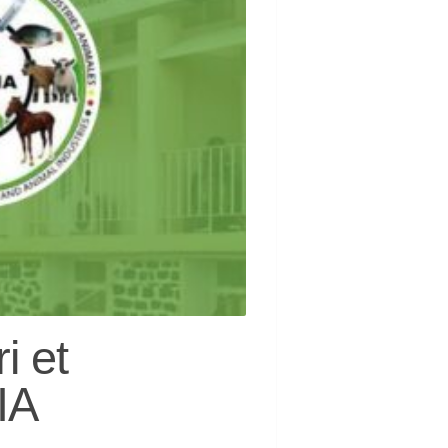
i et
IA