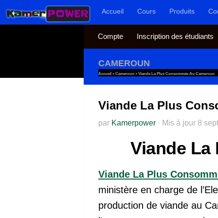
Accueil
Cours
Produits
Co
Au dessous du contenu
Compte
Inscription des étudiants
CAMEROUN
Accueil
»
Cameroun
»
Viande La Plus Consommée Au Cameroun
Viande La Plus Con
par
Kamerpower
·
Mis à jour
8 sep
Viande La
Viande La Plus Consomm
ministère en charge de l’El
production de viande au Ca