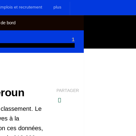
mplois et recrutement
plus
 de bord
1
eroun
PARTAGER
du classement. Le
ves à la
on ces données,