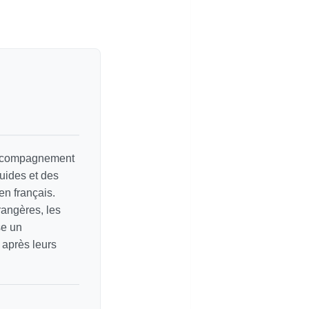
 accompagnement
guides et des
en français.
rangères, les
se un
 après leurs