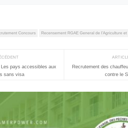
rutement Concours
Recensement RGAE General de l’Agriculture et
RÉCÉDENT
ARTICL
 Les pays accessibles aux
Recrutement des chauffeur
s sans visa
contre le 