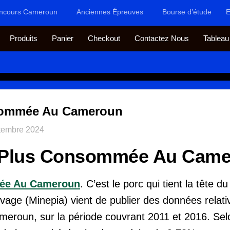
ncours Cameroun
Anciennes Épreuves
Bourse d’étude
E
Produits
Panier
Checkout
Contactez Nous
Tableau
sommée Au Cameroun
tembre 2024
 Plus Consommée Au Cam
ée Au Cameroun
. C’est le porc qui tient la tête 
evage (Minepia) vient de publier des données relati
meroun, sur la période couvrant 2011 et 2016.
Sel