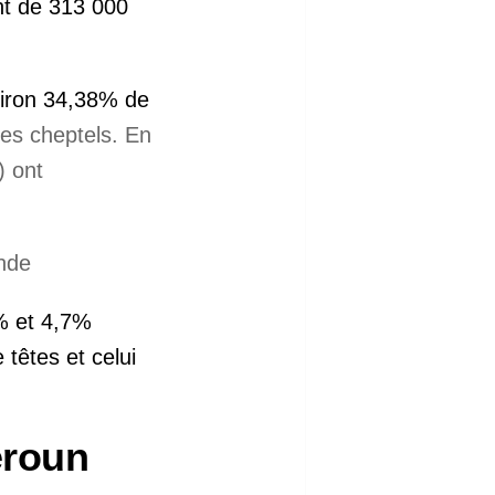
nt de 313 000
viron 34,38% de
des cheptels. En
) ont
6% et 4,7%
 têtes et celui
eroun