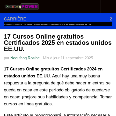
Au dessous du contenu
CARRIÈRE
2
Accueil
»
Carrière
»
17 Cursos Online Gratuitos Certificados 2025 En Estados Unidos EE.UU.
17 Cursos Online gratuitos
Certificados 2025 en estados unidos
EE.UU.
par
Ndoufang Rosine
·
Mis à jour
11 septembre 2025
17 Cursos Online gratuitos Certificados 2024 en
estados unidos EE.UU
. Aquí hay una muy buena
respuesta a la pregunta de qué debe hacer mientras se
queda en casa en este período obligatorio de quedarse
en casa: ¡mejore sus habilidades y competencia! Tomar
cursos en línea gratuitos.
Este artículo le proporcionará la información necesaria