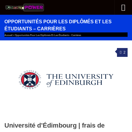
Au dessous du contenu
OPPORTUNITÉS POUR LES DIPLÔMÉS ET LES
ÉTUDIANTS – CARRIÈRES
Accueil
»
Opportunités Pour Les Diplômés Et Les Étudiants - Carrières
2
Université d’Édimbourg | frais de