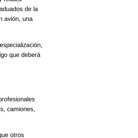
raduados de la
n avión, una
especialización,
algo que deberá
rofesionales
es, camiones,
que otros