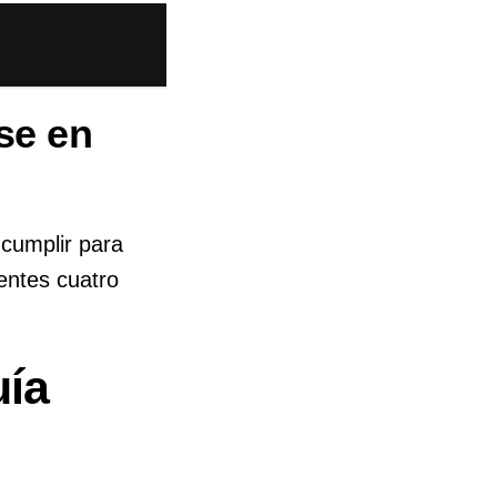
se en
 cumplir para
ientes cuatro
uía