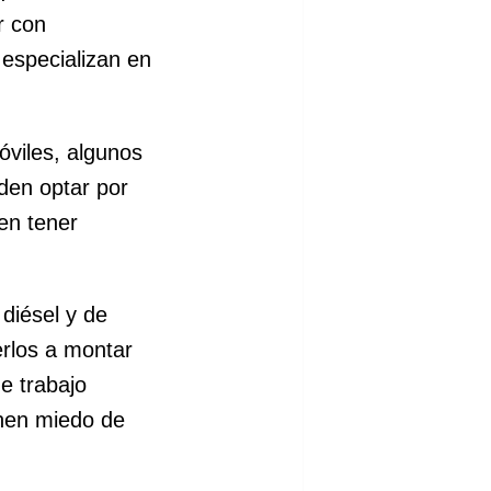
r con
especializan en
óviles, algunos
den optar por
en tener
diésel y de
rlos a montar
e trabajo
enen miedo de