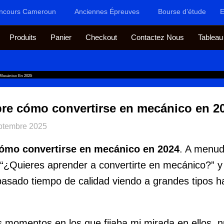
ncours Cameroun
Anciennes Épreuves
Bourse d’étude
E
Produits
Panier
Checkout
Contactez Nous
Tableau
Mecánico En 2025
re cómo convertirse en mecánico en 2
ptembre 2025
cómo convertirse en mecánico en 2024
. A menud
¿Quieres aprender a convertirte en mecánico?” y 
asado tiempo de calidad viendo a grandes tipos h
 momentos en los que fijaba mi mirada en ellos, n