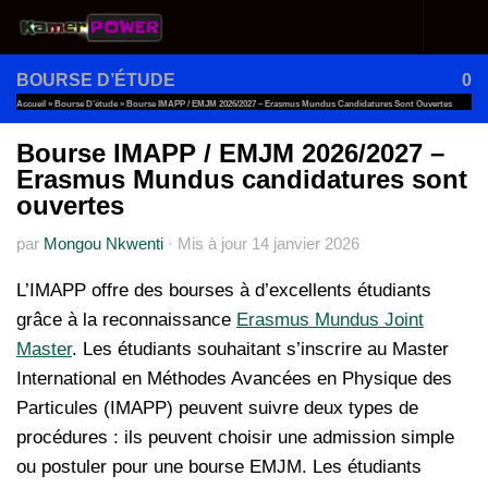
Au dessous du contenu
BOURSE D’ÉTUDE
0
Accueil
»
Bourse D’étude
»
Bourse IMAPP / EMJM 2026/2027 – Erasmus Mundus Candidatures Sont Ouvertes
Bourse IMAPP / EMJM 2026/2027 –
Erasmus Mundus candidatures sont
ouvertes
par
Mongou Nkwenti
·
Mis à jour
14 janvier 2026
L’IMAPP offre des bourses à d’excellents étudiants
grâce à la reconnaissance
Erasmus Mundus Joint
Master
. Les étudiants souhaitant s’inscrire au Master
International en Méthodes Avancées en Physique des
Particules (IMAPP) peuvent suivre deux types de
procédures : ils peuvent choisir une admission simple
ou postuler pour une bourse EMJM. Les étudiants