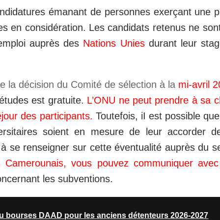
andidatures émanant de personnes exerçant une pr
es en considération. Les candidats retenus ne sont
emploi auprès des
Nations Unies
durant leur stag
e la décision du Comité de sélection à la
mi-avril 
’études est gratuite.
L’ONU ne peut prendre à sa ch
éjour des participants.
Toutefois, iI est possible q
rsitaires soient en mesure de leur accorder d
 à se renseigner sur cette éventualité auprès du se
s Camerounais, vous pouvez communiquer avec 
ncernant les subventions.
du bourses DAAD pour les anciens détenteurs 2026-2027