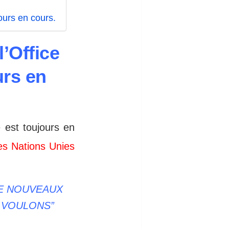
ours en cours.
l’Office
urs en
 est toujours en
es Nations Unies
DE NOUVEAUX
 VOULONS”