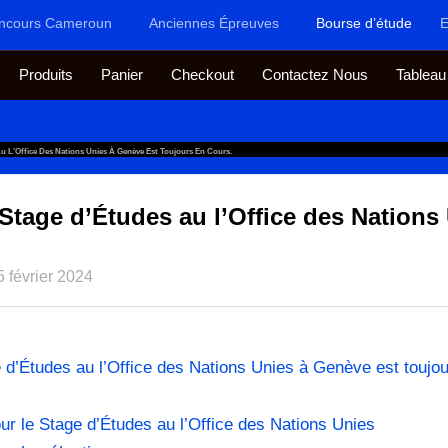
ncours Cameroun
Anciennes Épreuves
Bourse d’étude
E
Produits
Panier
Checkout
Contactez Nous
Tableau
Au L’Office Des Nations Unies À Genève Est Toujours En Cours.
 Stage d’Études au l’Office des Nations
5 février 2024
e d’Études au l’Office des Nations Unies à Genève est toujo
ur le Stage d’Études au l’Office des Nations Unies