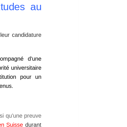
Études au
leur candidature
ccompagné d’une
ité universitaire
itution pour un
tenus.
nsi qu’une preuve
en Suisse
durant