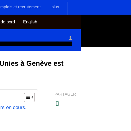
mplois et recrutement
plus
 de bord
English
1
 Unies à Genève est
PARTAGER
urs en cours.