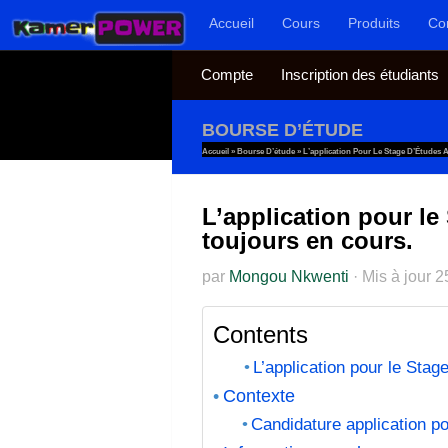
Accueil
Cours
Produits
Co
Au dessous du contenu
Compte
Inscription des étudiants
BOURSE D’ÉTUDE
Accueil
»
Bourse D’étude
»
L’application Pour Le Stage D’Études 
L’application pour le
toujours en cours.
par
Mongou Nkwenti
·
Mis à jour
2
Contents
L’application pour le Stag
Contexte
Candidature application po