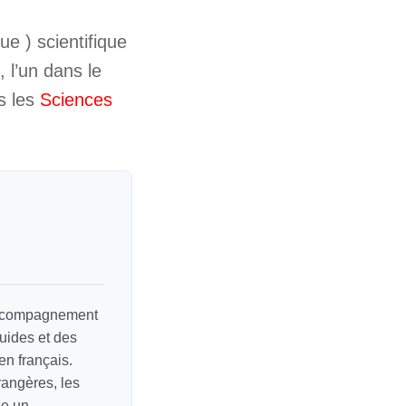
e ) scientifique
 l’un dans le
s les
Sciences
 accompagnement
guides et des
en français.
rangères, les
se un