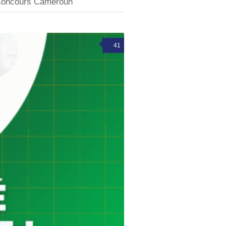
oncours Cameroun
41