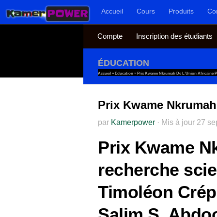
Accueil
Cours
Produits
Co
Au dessous du contenu
Compte
Inscription des étudiants
ÉDUCATION
Accueil
»
Éducation
»
Prix Kwame Nkrumah De L’Union Africaine P
Prix Kwame Nkrumah d
par
Kamerpower
·
Mis à jour
27 se
Prix Kwame Nkr
recherche scie
Timoléon Crép
Salim S. Abdoo