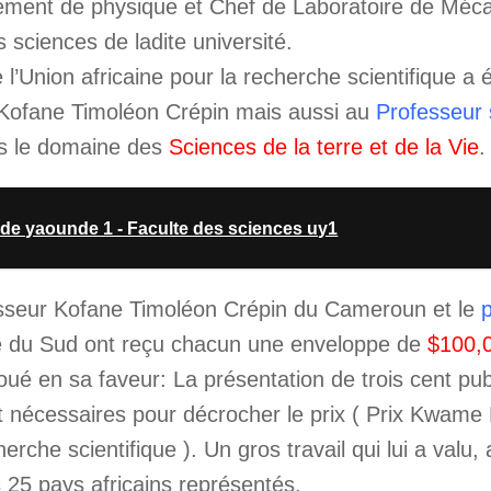
ement de physique et Chef de Laboratoire de Méc
s sciences de ladite université.
Union africaine pour la recherche scientifique a 
 Kofane Timoléon Crépin mais aussi au
Professeur 
ns le domaine des
Sciences de la terre et de la Vie
.
 de yaounde 1 - Faculte des sciences uy1
sseur Kofane Timoléon Crépin du Cameroun et le
ue du Sud ont reçu chacun une enveloppe de
$100,
ué en sa faveur: La présentation de trois cent pub
ngt nécessaires pour décrocher le prix ( Prix Kwam
herche scientifique ). Un gros travail qui lui a valu
s 25 pays africains représentés.