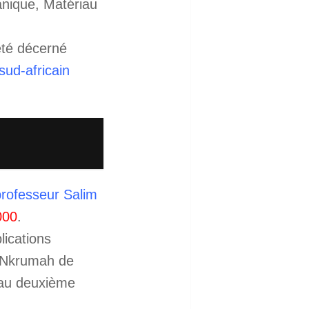
anique, Matériau
été décerné
sud-africain
professeur Salim
000
.
lications
e Nkrumah de
, au deuxième