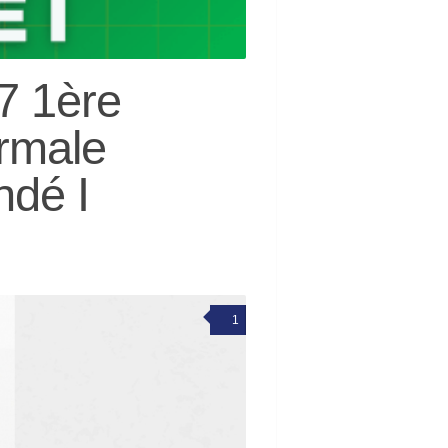
7 1ère
rmale
ndé I
1