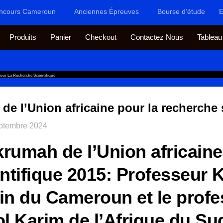
ncours Cameroun
Anciennes Épreuves
Bourse d’étude
E
Produits
Panier
Checkout
Contactez Nous
Tableau
our La Recherche Scientifique
e l’Union africaine pour la recherche 
ptembre 2024
umah de l’Union africaine
ntifique 2015: Professeur 
in du Cameroun et le profe
l Karim de l’Afrique du Sud