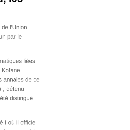
de l’Union
n par le
matiques liées
r Kofane
s annales de ce
) , détenu
été distingué
 où il officie