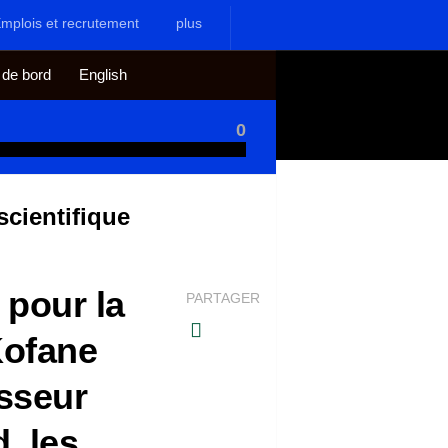
mplois et recrutement
plus
 de bord
English
0
scientifique
 pour la
PARTAGER
Kofane
sseur
, les