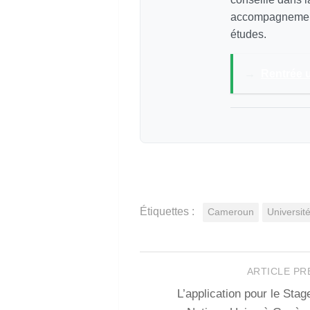
accompagnement 
études.
→
Rentrée 
Étiquettes :
Cameroun
Universit
ARTICLE P
L’application pour le Stag