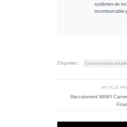
systèmes de recr
incontournable p
Étiquettes :
Concours lancé actuell
ARTICLE P
Recrutement MINFI Camer
Fina