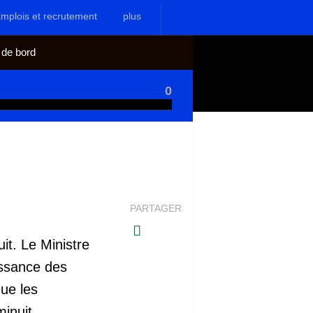
mplois et recrutement
plus
 de bord
0
PARTAGER
uit
. Le Ministre
issance des
ue les
inuit.