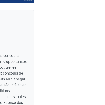
e
les concours
on d'opportunités
couvre les
ux concours de
erts au Sénégal
e sécurité et les
itions
ux lecteurs toutes
de Fabrice des