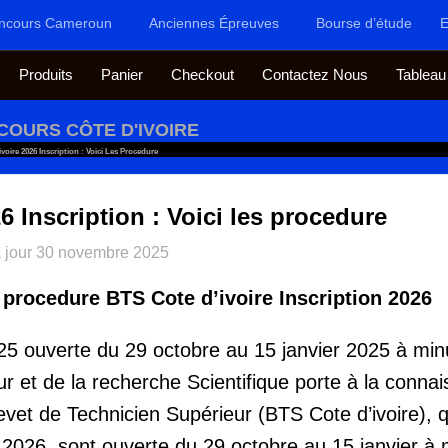
ncours Cameroun
Anciennes Épreuves
Bourse d’étude
E
Produits
Panier
Checkout
Contactez Nous
Tableau
COURS CÔTE D'IVOIRE
voire 2026 Inscription : Voici Les Procedure
6 Inscription : Voici les procedure
 jour
30 novembre 2025
s procedure BTS Cote d’ivoire Inscription 2026
25 ouverte du
29 octobre au 15 janvier 2025 à min
r et de la recherche Scientifique porte à la conna
vet de Technicien Supérieur (BTS Cote d’ivoire), q
 2026, sont ouverte du 29 octobre au 15 janvier à m