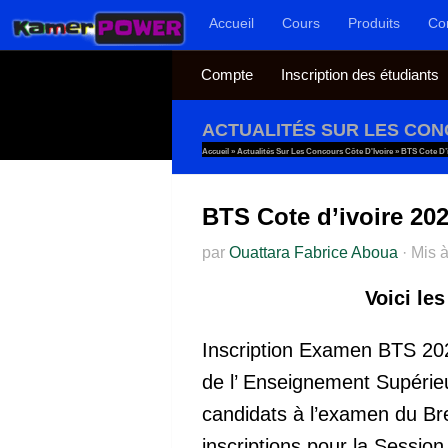
Accueil
Cours
Produits
Co
Au dessous du contenu
Compte
Inscription des étudiants
ACTUALITÉS SUR LES CON
Accueil
»
Actualités Sur Les Concours Côte D'Ivoire
»
BTS Cote D’i
BTS Cote d’ivoire 202
par
Ouattara Fabrice Aboua
·
Mis à
Voici le
Inscription Examen BTS 20
de l’ Enseignement Supérieu
candidats à l’examen du Bre
inscriptions pour la Session