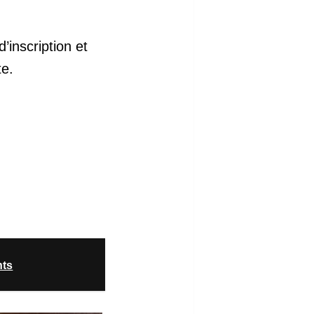
inscription et
te.
nts