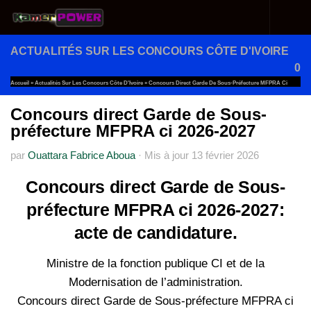
Au dessous du contenu
ACTUALITÉS SUR LES CONCOURS CÔTE D'IVOIRE
0
Accueil
»
Actualités Sur Les Concours Côte D'Ivoire
»
Concours Direct Garde De Sous-Préfecture MFPRA Ci
2026-2027
Concours direct Garde de Sous-
préfecture MFPRA ci 2026-2027
par
Ouattara Fabrice Aboua
·
Mis à jour
13 février 2026
Concours direct Garde de Sous-
préfecture MFPRA ci 2026-2027:
acte de candidature.
Ministre de la fonction publique CI et de la
Modernisation de l’administration.
Concours direct Garde de Sous-préfecture MFPRA ci