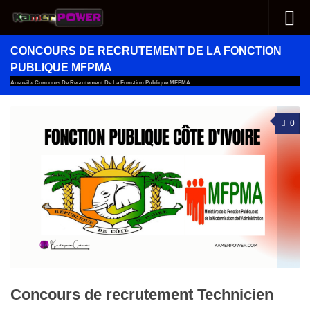
Au dessous du contenu
CONCOURS DE RECRUTEMENT DE LA FONCTION
PUBLIQUE MFPMA
Accueil
»
Concours De Recrutement De La Fonction Publique MFPMA
0
Concours de recrutement Technicien